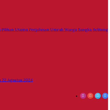
di Pilihan Utama Perjalanan Umrah Warga Bangka Belitung
 22 Agustus 2024
Instagram
YouTube
Twitt
F