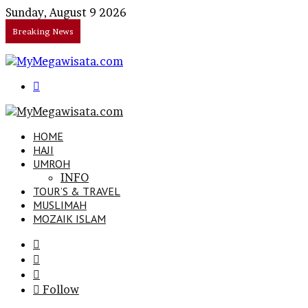
Sunday, August 9 2026
Breaking News
Search
for
HOME
HAJI
UMROH
INFO
TOUR’S & TRAVEL
MUSLIMAH
MOZAIK ISLAM
Search
for
Sidebar
Log
In
Follow