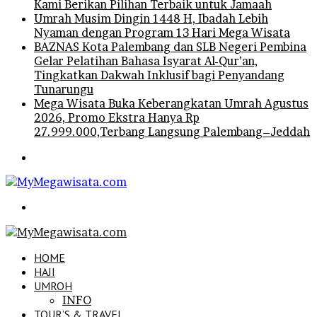
Kami Berikan Pilihan Terbaik untuk Jamaah
Umrah Musim Dingin 1448 H, Ibadah Lebih
Nyaman dengan Program 13 Hari Mega Wisata
BAZNAS Kota Palembang dan SLB Negeri Pembina
Gelar Pelatihan Bahasa Isyarat Al-Qur’an,
Tingkatkan Dakwah Inklusif bagi Penyandang
Tunarungu
Mega Wisata Buka Keberangkatan Umrah Agustus
2026, Promo Ekstra Hanya Rp
27.999.000,Terbang Langsung Palembang–Jeddah
Menu
Search
for
HOME
HAJI
UMROH
INFO
TOUR’S & TRAVEL