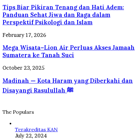
Biar
Selalu
Tips Biar Pikiran Tenang dan Hati Adem:
Pikiran
Dirindukan
Tenang
Panduan Sehat Jiwa dan Raga dalam
Wisatawan
dan
Perspektif Psikologi dan Islam
Hati
Adem:
Mega
February 17, 2026
Panduan
Wisata–
Sehat
Mega Wisata–Lion Air Perluas Akses Jamaah
Lion
Jiwa
Air
Sumatera ke Tanah Suci
dan
Perluas
Raga
Akses
Madinah
October 23, 2025
dalam
Jamaah
—
Perspektif
Sumatera
Madinah — Kota Haram yang Diberkahi dan
Kota
Psikologi
ke
Haram
dan
Disayangi Rasulullah ﷺ
Tanah
yang
Islam
Suci
Diberkahi
dan
Disayangi
The Populars
Rasulullah
ﷺ
Terakreditas KAN
July 22, 2024