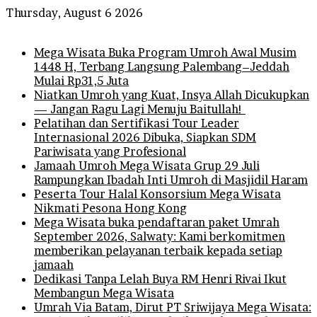
Thursday, August 6 2026
Breaking News
Mega Wisata Buka Program Umroh Awal Musim
1448 H, Terbang Langsung Palembang–Jeddah
Mulai Rp31,5 Juta
Niatkan Umroh yang Kuat, Insya Allah Dicukupkan
— Jangan Ragu Lagi Menuju Baitullah!
Pelatihan dan Sertifikasi Tour Leader
Internasional 2026 Dibuka, Siapkan SDM
Pariwisata yang Profesional
Jamaah Umroh Mega Wisata Grup 29 Juli
Rampungkan Ibadah Inti Umroh di Masjidil Haram
Peserta Tour Halal Konsorsium Mega Wisata
Nikmati Pesona Hong Kong
Mega Wisata buka pendaftaran paket Umrah
September 2026, Salwaty: Kami berkomitmen
memberikan pelayanan terbaik kepada setiap
jamaah
Dedikasi Tanpa Lelah Buya RM Henri Rivai Ikut
Membangun Mega Wisata
Umrah Via Batam, Dirut PT Sriwijaya Mega Wisata: