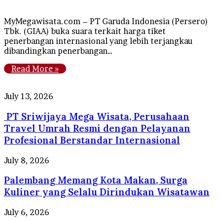
MyMegawisata.com – PT Garuda Indonesia (Persero)
Tbk. (GIAA) buka suara terkait harga tiket
penerbangan internasional yang lebih terjangkau
dibandingkan penerbangan…
Read More »
PT
July 13, 2026
Sriwijaya
PT Sriwijaya Mega Wisata, Perusahaan
Mega
Wisata,
Travel Umrah Resmi dengan Pelayanan
Perusahaan
Profesional Berstandar Internasional
Travel
Umrah
Palembang
July 8, 2026
Resmi
Memang
dengan
Palembang Memang Kota Makan, Surga
Kota
Pelayanan
Makan,
Kuliner yang Selalu Dirindukan Wisatawan
Profesional
Surga
Berstandar
Kuliner
Tips
July 6, 2026
Internasional
yang