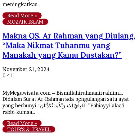
meningkatkan…
Read More »
MOZAIK ISLAM
Makna QS. Ar Rahman yang Diulang,
“Maka Nikmat Tuhanmu yang
Manakah yang Kamu Dustakan?”
November 21, 2024
0
411
MyMegawisata.com – Bismillahirahmanirrahiim….
Didalam Surat Ar-Rahman ada pengulangan satu ayat
yang berbunyi : فَبِأَيِّ آلاءِ رَبِّكُمَا تُكَذِّبَانِ ِ”Fabiayyi alaa’i
rabbi-kumaa…
Read More »
TOUR'S & TRAVEL