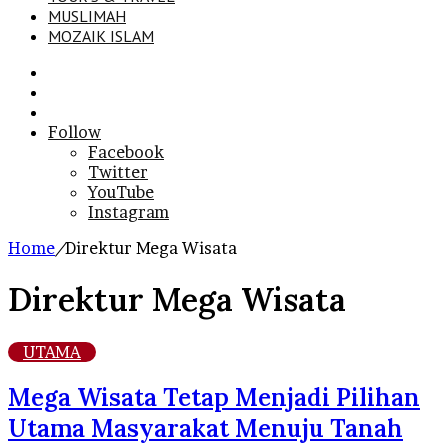
MUSLIMAH
MOZAIK ISLAM
Search
for
Sidebar
Log
In
Follow
Facebook
Twitter
YouTube
Instagram
Home
/
Direktur Mega Wisata
Direktur Mega Wisata
UTAMA
Mega Wisata Tetap Menjadi Pilihan
Utama Masyarakat Menuju Tanah