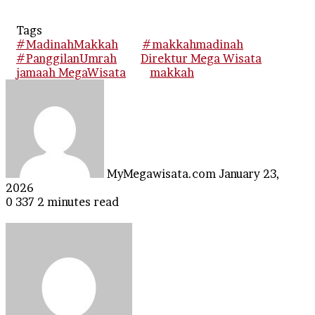
Tags
#MadinahMakkah
#makkahmadinah
#PanggilanUmrah
Direktur Mega Wisata
jamaah MegaWisata
makkah
Send
an
email
MyMegawisata.com
January 23,
2026
0
337
2 minutes read