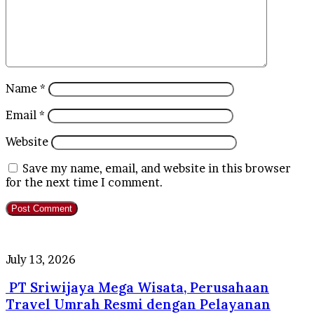
Name
*
Email
*
Website
Save my name, email, and website in this browser
for the next time I comment.
PT
July 13, 2026
Sriwijaya
PT Sriwijaya Mega Wisata, Perusahaan
Mega
Wisata,
Travel Umrah Resmi dengan Pelayanan