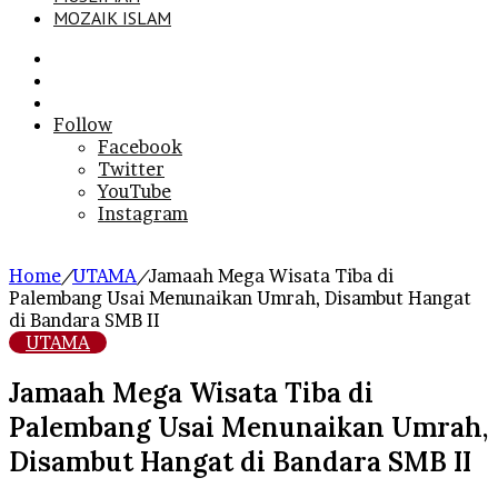
MOZAIK ISLAM
Search
for
Sidebar
Log
In
Follow
Facebook
Twitter
YouTube
Instagram
Home
/
UTAMA
/
Jamaah Mega Wisata Tiba di
Palembang Usai Menunaikan Umrah, Disambut Hangat
di Bandara SMB II
UTAMA
Jamaah Mega Wisata Tiba di
Palembang Usai Menunaikan Umrah,
Disambut Hangat di Bandara SMB II