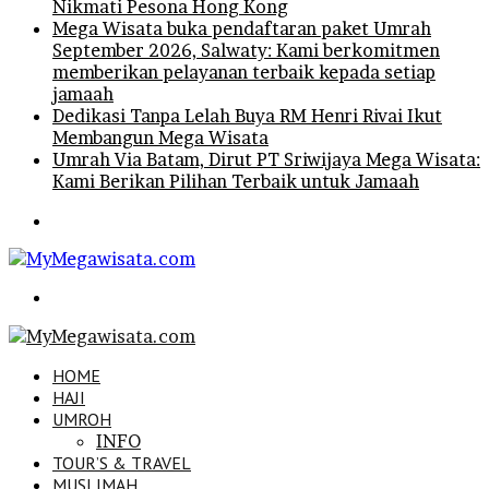
Nikmati Pesona Hong Kong
Mega Wisata buka pendaftaran paket Umrah
September 2026, Salwaty: Kami berkomitmen
memberikan pelayanan terbaik kepada setiap
jamaah
Dedikasi Tanpa Lelah Buya RM Henri Rivai Ikut
Membangun Mega Wisata
Umrah Via Batam, Dirut PT Sriwijaya Mega Wisata:
Kami Berikan Pilihan Terbaik untuk Jamaah
Menu
Search
for
HOME
HAJI
UMROH
INFO
TOUR’S & TRAVEL
MUSLIMAH