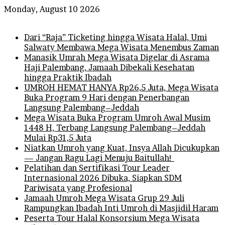
Monday, August 10 2026
Breaking News
Dari “Raja” Ticketing hingga Wisata Halal, Umi
Salwaty Membawa Mega Wisata Menembus Zaman
Manasik Umrah Mega Wisata Digelar di Asrama
Haji Palembang, Jamaah Dibekali Kesehatan
hingga Praktik Ibadah
UMROH HEMAT HANYA Rp26,5 Juta, Mega Wisata
Buka Program 9 Hari dengan Penerbangan
Langsung Palembang–Jeddah
Mega Wisata Buka Program Umroh Awal Musim
1448 H, Terbang Langsung Palembang–Jeddah
Mulai Rp31,5 Juta
Niatkan Umroh yang Kuat, Insya Allah Dicukupkan
— Jangan Ragu Lagi Menuju Baitullah!
Pelatihan dan Sertifikasi Tour Leader
Internasional 2026 Dibuka, Siapkan SDM
Pariwisata yang Profesional
Jamaah Umroh Mega Wisata Grup 29 Juli
Rampungkan Ibadah Inti Umroh di Masjidil Haram
Peserta Tour Halal Konsorsium Mega Wisata