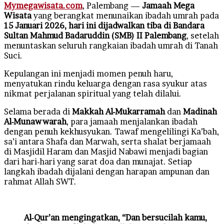
Mymegawisata.com
, Palembang —
Jamaah Mega
Wisata
yang berangkat menunaikan ibadah umrah pada
15 Januari 2026, hari ini dijadwalkan tiba di Bandara
Sultan Mahmud Badaruddin (SMB) II Palembang
, setelah
menuntaskan seluruh rangkaian ibadah umrah di Tanah
Suci.
Kepulangan ini menjadi momen penuh haru,
menyatukan rindu keluarga dengan rasa syukur atas
nikmat perjalanan spiritual yang telah dilalui.
Selama berada di
Makkah Al-Mukarramah
dan
Madinah
Al-Munawwarah
, para jamaah menjalankan ibadah
dengan penuh kekhusyukan. Tawaf mengelilingi Ka’bah,
sa’i antara Shafa dan Marwah, serta shalat berjamaah
di Masjidil Haram dan Masjid Nabawi menjadi bagian
dari hari-hari yang sarat doa dan munajat. Setiap
langkah ibadah dijalani dengan harapan ampunan dan
rahmat Allah SWT.
Al-Qur’an mengingatkan, “Dan bersucilah kamu,