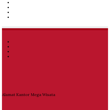
Facebook
Twitter
YouTube
Instagram
Facebook
Twitter
YouTube
Instagram
Alamat Kantor Mega Wisata