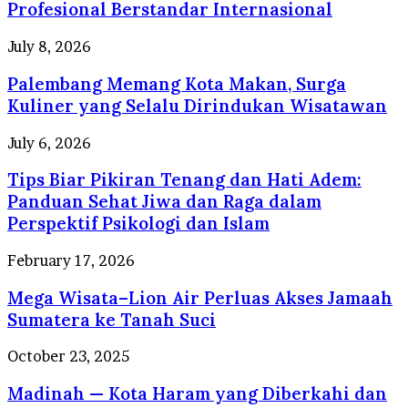
Perusahaan
Profesional Berstandar Internasional
Travel
Umrah
Palembang
July 8, 2026
Resmi
Memang
dengan
Palembang Memang Kota Makan, Surga
Kota
Pelayanan
Makan,
Kuliner yang Selalu Dirindukan Wisatawan
Profesional
Surga
Berstandar
Kuliner
Tips
July 6, 2026
Internasional
yang
Biar
Selalu
Tips Biar Pikiran Tenang dan Hati Adem:
Pikiran
Dirindukan
Tenang
Panduan Sehat Jiwa dan Raga dalam
Wisatawan
dan
Perspektif Psikologi dan Islam
Hati
Adem:
Mega
February 17, 2026
Panduan
Wisata–
Sehat
Mega Wisata–Lion Air Perluas Akses Jamaah
Lion
Jiwa
Air
Sumatera ke Tanah Suci
dan
Perluas
Raga
Akses
Madinah
October 23, 2025
dalam
Jamaah
—
Perspektif
Sumatera
Madinah — Kota Haram yang Diberkahi dan
Kota
Psikologi
ke