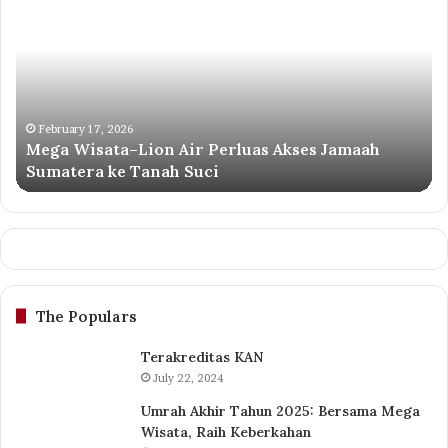
Wisata–
—
Lion
Ko
Air
Ha
Perluas
ya
Akses
Di
Jamaah
da
Sumatera
Di
February 17, 2026
Mega Wisata–Lion Air Perluas Akses Jamaah
ke
Ra
Sumatera ke Tanah Suci
Tanah
ﷺ
Suci
The Populars
Terakreditas KAN
July 22, 2024
Umrah Akhir Tahun 2025: Bersama Mega
Wisata, Raih Keberkahan