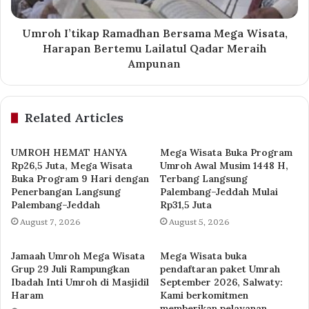
Umroh I’tikap Ramadhan Bersama Mega Wisata,
Harapan Bertemu Lailatul Qadar Meraih
Ampunan
Related Articles
UMROH HEMAT HANYA
Mega Wisata Buka Program
Rp26,5 Juta, Mega Wisata
Umroh Awal Musim 1448 H,
Buka Program 9 Hari dengan
Terbang Langsung
Penerbangan Langsung
Palembang–Jeddah Mulai
Palembang–Jeddah
Rp31,5 Juta
August 7, 2026
August 5, 2026
Jamaah Umroh Mega Wisata
Mega Wisata buka
Grup 29 Juli Rampungkan
pendaftaran paket Umrah
Ibadah Inti Umroh di Masjidil
September 2026, Salwaty:
Haram
Kami berkomitmen
memberikan pelayanan