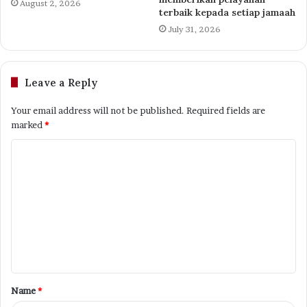
August 2, 2026
terbaik kepada setiap jamaah
July 31, 2026
Leave a Reply
Your email address will not be published.
Required fields are
marked
*
C
o
m
m
e
n
t
Name
*
*