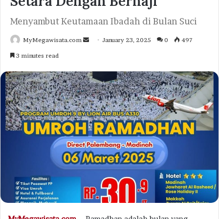
Setara Dengan Berhaji
Menyambut Keutamaan Ibadah di Bulan Suci
Send
MyMegawisata.com
January 23, 2025
0
497
an
3 minutes read
email
MyMegawisata.com –
Ramadhan adalah bulan yang