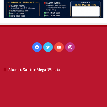
Facebook
Twitter
YouTube
Instagram
Alamat Kantor Mega Wisata