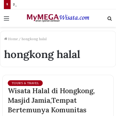
Mega Wisata Buka Program Umroh Awal Musim 1448 H, Terbang Langsung Palembang–Jeddah Mulai Rp31,5 Juta
Menu
S
fo
Home
/
hongkong halal
hongkong halal
TOUR'S & TRAVEL
Wisata Halal di Hongkong,
Masjid Jamia,Tempat
Bertemunya Komunitas