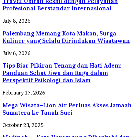
Travel Umrah Resmi dengan Pelayanan
Perusahaan
Profesional Berstandar Internasional
Travel
Umrah
Palembang
July 8, 2026
Resmi
Memang
dengan
Palembang Memang Kota Makan, Surga
Kota
Pelayanan
Makan,
Kuliner yang Selalu Dirindukan Wisatawan
Profesional
Surga
Berstandar
Kuliner
Tips
July 6, 2026
Internasional
yang
Biar
Selalu
Tips Biar Pikiran Tenang dan Hati Adem:
Pikiran
Dirindukan
Tenang
Panduan Sehat Jiwa dan Raga dalam
Wisatawan
dan
Perspektif Psikologi dan Islam
Hati
Adem:
Mega
February 17, 2026
Panduan
Wisata–
Sehat
Mega Wisata–Lion Air Perluas Akses Jamaah
Lion
Jiwa
Air
Sumatera ke Tanah Suci
dan
Perluas
Raga
Akses
Madinah
October 23, 2025
dalam
Jamaah
—
Perspektif
Sumatera
Kota