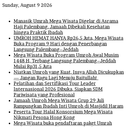
Sunday, August 9 2026
Breaking News
Manasik Umrah Mega Wisata Digelar di Asrama
Haji Palembang, Jamaah Dibekali Kesehatan
hingga Praktik Ibadah
UMROH HEMAT HANYA Rp26,5 Juta, Mega Wisata
Buka Program 9 Hari dengan Penerbangan
Langsung Palembang–Jeddah
Mega Wisata Buka Program Umroh Awal Musim
1448 H, Terbang Langsung Palembang–Jeddah
Mulai Rp31,5 Juta
Niatkan Umroh yang Kuat, Insya Allah Dicukupkan
— Jangan Ragu Lagi Menuju Baitullah!
Pelatihan dan Sertifikasi Tour Leader
Internasional 2026 Dibuka, Siapkan SDM
Pariwisata yang Profesional
Jamaah Umroh Mega Wisata Grup 29 Juli
Rampungkan Ibadah Inti Umroh di Masjidil Haram
Peserta Tour Halal Konsorsium Mega Wisata
Nikmati Pesona Hong Kong
Mega Wisata buka pendaftaran paket Umrah