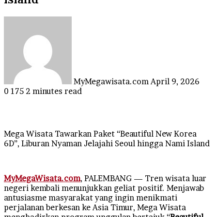
Send
an
email
MyMegawisata.com
April 9, 2026
0
175
2 minutes read
Mega Wisata Tawarkan Paket “Beautiful New Korea
6D”, Liburan Nyaman Jelajahi Seoul hingga Nami Island
MyMegaWisata.com
, PALEMBANG — Tren wisata luar
negeri kembali menunjukkan geliat positif. Menjawab
antusiasme masyarakat yang ingin menikmati
perjalanan berkesan ke Asia Timur, Mega Wisata
menghadirkan program unggulan bertajuk “
Beautiful