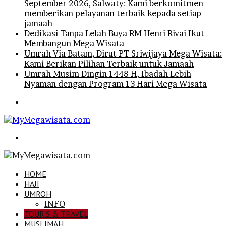
September 2026, Salwaty: Kami berkomitmen
memberikan pelayanan terbaik kepada setiap
jamaah
Dedikasi Tanpa Lelah Buya RM Henri Rivai Ikut
Membangun Mega Wisata
Umrah Via Batam, Dirut PT Sriwijaya Mega Wisata:
Kami Berikan Pilihan Terbaik untuk Jamaah
Umrah Musim Dingin 1448 H, Ibadah Lebih
Nyaman dengan Program 13 Hari Mega Wisata
Menu
Search
for
HOME
HAJI
UMROH
INFO
TOUR’S & TRAVEL
MUSLIMAH