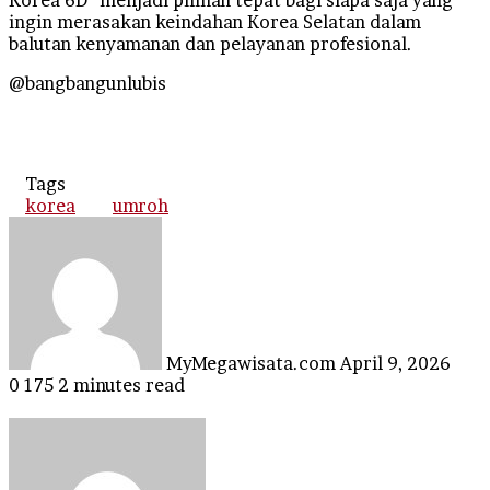
ingin merasakan keindahan Korea Selatan dalam
balutan kenyamanan dan pelayanan profesional.
@bangbangunlubis
Tags
korea
umroh
Send
an
email
MyMegawisata.com
April 9, 2026
0
175
2 minutes read