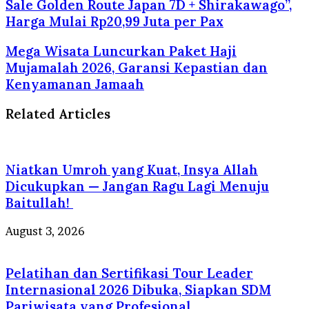
Sale Golden Route Japan 7D + Shirakawago”,
Harga Mulai Rp20,99 Juta per Pax
Mega Wisata Luncurkan Paket Haji
Mujamalah 2026, Garansi Kepastian dan
Kenyamanan Jamaah
Related Articles
Niatkan Umroh yang Kuat, Insya Allah
Dicukupkan — Jangan Ragu Lagi Menuju
Baitullah!
August 3, 2026
Pelatihan dan Sertifikasi Tour Leader
Internasional 2026 Dibuka, Siapkan SDM
Pariwisata yang Profesional