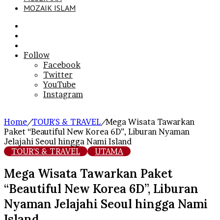
MOZAIK ISLAM
Search
for
Sidebar
Log
In
Follow
Facebook
Twitter
YouTube
Instagram
Home
/
TOUR'S & TRAVEL
/
Mega Wisata Tawarkan
Paket “Beautiful New Korea 6D”, Liburan Nyaman
Jelajahi Seoul hingga Nami Island
TOUR'S & TRAVEL
UTAMA
Mega Wisata Tawarkan Paket
“Beautiful New Korea 6D”, Liburan
Nyaman Jelajahi Seoul hingga Nami
Island