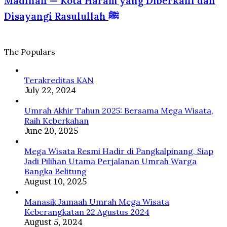
Madinah — Kota Haram yang Diberkahi dan
Psikologi
ke
Haram
dan
Disayangi Rasulullah ﷺ
Tanah
yang
Islam
Suci
Diberkahi
dan
Disayangi
The Populars
Rasulullah
ﷺ
Terakreditas KAN
July 22, 2024
Umrah Akhir Tahun 2025: Bersama Mega Wisata,
Raih Keberkahan
June 20, 2025
Mega Wisata Resmi Hadir di Pangkalpinang, Siap
Jadi Pilihan Utama Perjalanan Umrah Warga
Bangka Belitung
August 10, 2025
Manasik Jamaah Umrah Mega Wisata
Keberangkatan 22 Agustus 2024
August 5, 2024