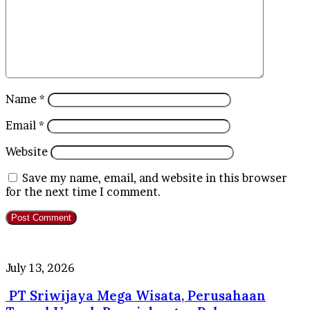
Name
*
Email
*
Website
Save my name, email, and website in this browser
for the next time I comment.
PT
July 13, 2026
Sriwijaya
PT Sriwijaya Mega Wisata, Perusahaan
Mega
Wisata,