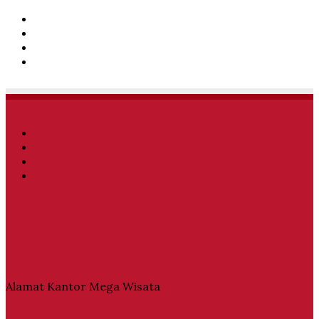
Facebook
Twitter
YouTube
Instagram
Facebook
Twitter
YouTube
Instagram
Alamat Kantor Mega Wisata