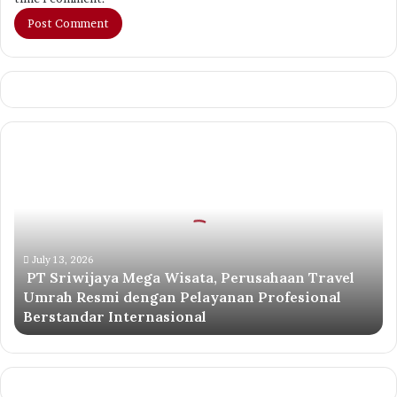
PT
Sriwijaya
Mega
Wisata,
Perusahaan
Travel
Umrah
July 13, 2026
PT Sriwijaya Mega Wisata, Perusahaan Travel
Resmi
Umrah Resmi dengan Pelayanan Profesional
dengan
Berstandar Internasional
Pelayanan
Profesional
Berstandar
Internasional