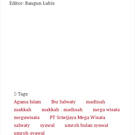
Editor: Bangun Lubis
Tags
Agama Islam
Ibu Salwaty
madinah
makkah
makkah - madinah
mega wisata
megawisata
PT Sriwijaya Mega Wisata
salwaty
syawal
umroh bulan syawal
umroh-syawal