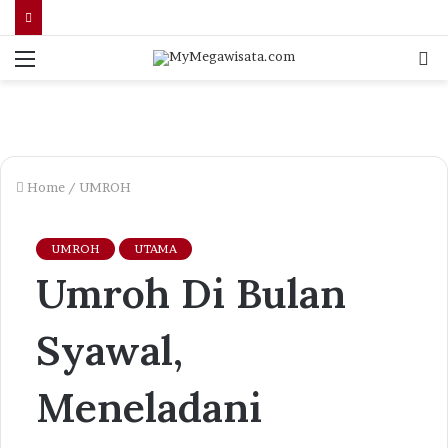
Menu
S
fo
Home
/
UMROH
UMROH
UTAMA
Umroh Di Bulan
Syawal,
Meneladani