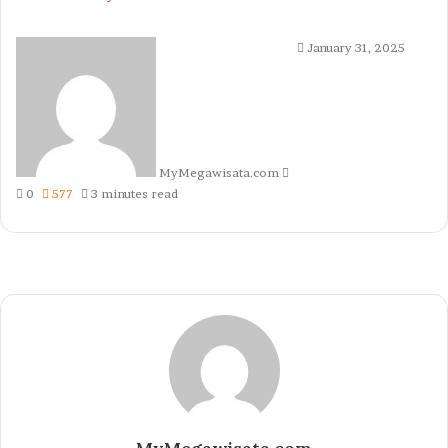
Send
January 31, 2025
an
email
MyMegawisata.com
0
577
3 minutes read