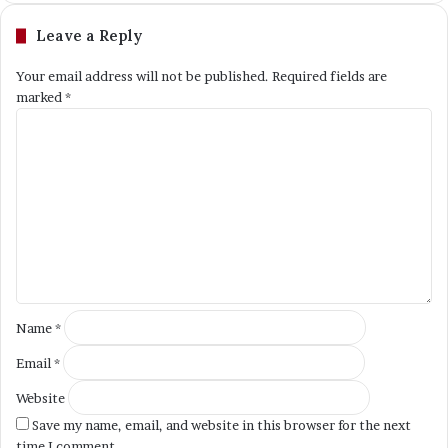
Leave a Reply
Your email address will not be published.
Required fields are
marked
*
C
o
m
m
e
n
t
*
Name
*
Email
*
Website
Save my name, email, and website in this browser for the next
time I comment.