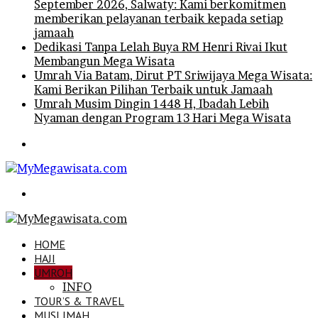
September 2026, Salwaty: Kami berkomitmen
memberikan pelayanan terbaik kepada setiap
jamaah
Dedikasi Tanpa Lelah Buya RM Henri Rivai Ikut
Membangun Mega Wisata
Umrah Via Batam, Dirut PT Sriwijaya Mega Wisata:
Kami Berikan Pilihan Terbaik untuk Jamaah
Umrah Musim Dingin 1448 H, Ibadah Lebih
Nyaman dengan Program 13 Hari Mega Wisata
Menu
Search
for
HOME
HAJI
UMROH
INFO
TOUR’S & TRAVEL
MUSLIMAH