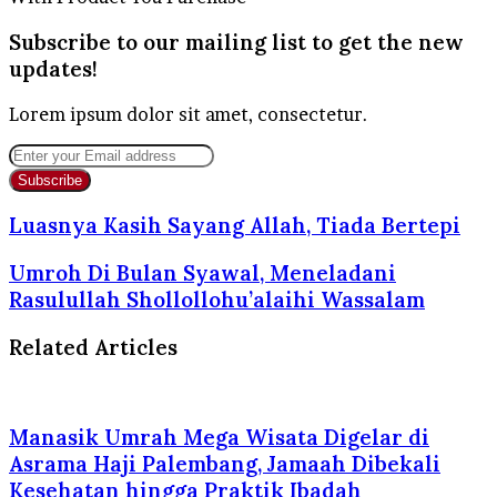
Subscribe to our mailing list to get the new
updates!
Lorem ipsum dolor sit amet, consectetur.
Enter
your
Email
address
Luasnya Kasih Sayang Allah, Tiada Bertepi
Umroh Di Bulan Syawal, Meneladani
Rasulullah Shollollohu’alaihi Wassalam
Related Articles
Manasik Umrah Mega Wisata Digelar di
Asrama Haji Palembang, Jamaah Dibekali
Kesehatan hingga Praktik Ibadah