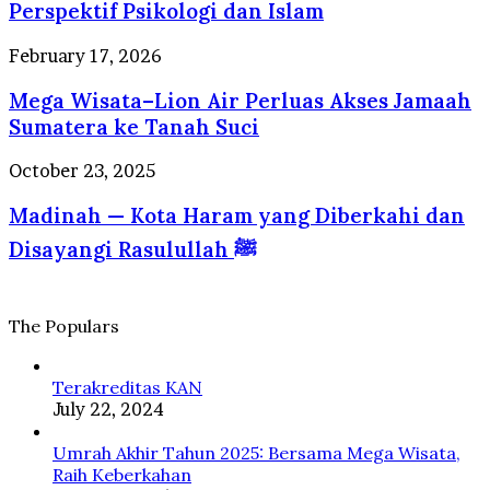
dan
Perspektif Psikologi dan Islam
Hati
Adem:
Mega
February 17, 2026
Panduan
Wisata–
Sehat
Mega Wisata–Lion Air Perluas Akses Jamaah
Lion
Jiwa
Air
Sumatera ke Tanah Suci
dan
Perluas
Raga
Akses
Madinah
October 23, 2025
dalam
Jamaah
—
Perspektif
Sumatera
Madinah — Kota Haram yang Diberkahi dan
Kota
Psikologi
ke
Haram
dan
Disayangi Rasulullah ﷺ
Tanah
yang
Islam
Suci
Diberkahi
dan
Disayangi
The Populars
Rasulullah
ﷺ
Terakreditas KAN
July 22, 2024
Umrah Akhir Tahun 2025: Bersama Mega Wisata,
Raih Keberkahan