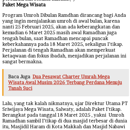
Paket Mega Wisata
Program Umroh Dibulan Ramdhan dirancang bagi Anda
yang ingin menjalankan umroh di awal bulan, karena
nanti 25 Februari 2025, akan ada keberangkatan dan
kemudian 6 Maret 2025 masih awal Ramadhan juga
tengah bulan, saat Ramadhan mencapai puncak
keberkahannya pada 18 Maret 2025, sekaligus I’tikap.
Perjalanan di tengah Ramadhan akan memperkuat
ketaqwaan dan fokus ibadah, menjadikan perjalanan ini
sangat bermakna.
Baca Juga
Dua Pesawat Charter Umrah Mega
Wisata Awal Musim 2026 Terbang Perdana Menuju
Tanah Suci
Lalu, yang tak kalah nikmatnya, ujar Direktur Utama PT
Sriwijaya Mega Wisata, Salwaty, adalah Paket I’tikap.
Berangkat pada tanggal 18 Maret 2025 , yakni Umroh
Ramadhan sambil I’tikap di dua masjid terbesar di dunia
itu, Masjidil Haram di Kota Makkah dan Masjid Nabawi