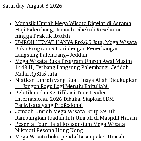
Saturday, August 8 2026
Breaking News
Manasik Umrah Mega Wisata Digelar di Asrama
Haji Palembang, Jamaah Dibekali Kesehatan
hingga Praktik Ibadah
UMROH HEMAT HANYA Rp26,5 Juta, Mega Wisata
Buka Program 9 Hari dengan Penerbangan
Langsung Palembang–Jeddah
Mega Wisata Buka Program Umroh Awal Musim
1448 H, Terbang Langsung Palembang–Jeddah
Mulai Rp31,5 Juta
Niatkan Umroh yang Kuat, Insya Allah Dicukupkan
— Jangan Ragu Lagi Menuju Baitullah!
Pelatihan dan Sertifikasi Tour Leader
Internasional 2026 Dibuka, Siapkan SDM
Pariwisata yang Profesional
Jamaah Umroh Mega Wisata Grup 29 Juli
Rampungkan Ibadah Inti Umroh di Masjidil Haram
Peserta Tour Halal Konsorsium Mega Wisata
Nikmati Pesona Hong Kong
Mega Wisata buka pendaftaran paket Umrah