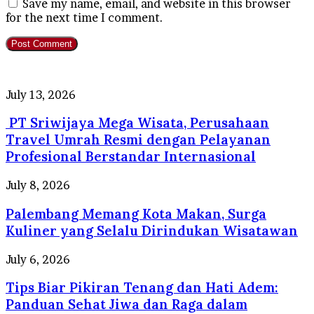
Save my name, email, and website in this browser
for the next time I comment.
PT
July 13, 2026
Sriwijaya
PT Sriwijaya Mega Wisata, Perusahaan
Mega
Wisata,
Travel Umrah Resmi dengan Pelayanan
Perusahaan
Profesional Berstandar Internasional
Travel
Umrah
Palembang
July 8, 2026
Resmi
Memang
dengan
Palembang Memang Kota Makan, Surga
Kota
Pelayanan
Makan,
Kuliner yang Selalu Dirindukan Wisatawan
Profesional
Surga
Berstandar
Kuliner
Tips
July 6, 2026
Internasional
yang
Biar
Selalu
Tips Biar Pikiran Tenang dan Hati Adem:
Pikiran
Dirindukan
Tenang
Panduan Sehat Jiwa dan Raga dalam
Wisatawan