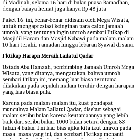
di Madinah, selama 16 hari di bulan puasa Ramadhan,
dengan baiaya hemat juga hanya Rp 48 juta
Paket 16 ini, benar-benar didisain oleh Mega Wisata,
untuk mengapresiasi keinginan para calon jamaah
umroh, yang tentunya ingin umroh sembari I’tikap di
Masjidil Haram dan Masjid Nabawi pada malam-malam
10 hari terahir ramadan hingga lebaran Syawal di sana.
I’ktikap Harapn Meraih Lailatul Qadar
Ustads Abu Hamzah, pembimbing Jamaah Umroh Mega
Wisata, yang ditanya, mengatakan, bahwa umroh
sembari I’tikap ini, memang luar biasa terutama
dilakukan pada sepuluh malam terahir dengan harapan
yang luas biasa pula.
Karena pada malam-malam itu, kuat pendapat
munculnya Malam Lailatul Qadar, disebut sebagai
malam seribu bulan karena keutamaannya yang lebih
baik dari seribu bulan. 1000 bulan setara dengan 83
tahun 4 bulan. I ni luar bias ajika kita ikut umroh pada
masa -masa yang ini, dan sembari I’ktikap menanti