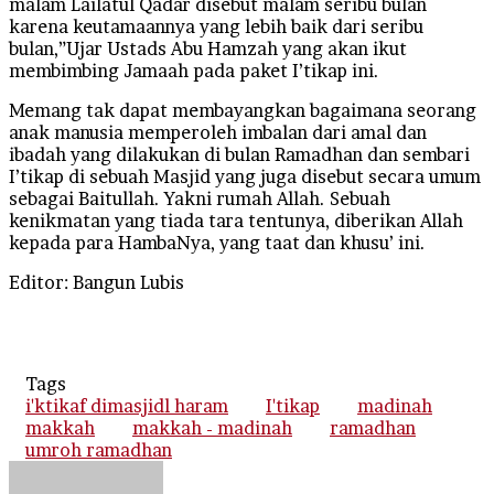
malam Lailatul Qadar disebut malam seribu bulan
karena keutamaannya yang lebih baik dari seribu
bulan,”Ujar Ustads Abu Hamzah yang akan ikut
membimbing Jamaah pada paket I’tikap ini.
Memang tak dapat membayangkan bagaimana seorang
anak manusia memperoleh imbalan dari amal dan
ibadah yang dilakukan di bulan Ramadhan dan sembari
I’tikap di sebuah Masjid yang juga disebut secara umum
sebagai Baitullah. Yakni rumah Allah. Sebuah
kenikmatan yang tiada tara tentunya, diberikan Allah
kepada para HambaNya, yang taat dan khusu’ ini.
Editor: Bangun Lubis
Tags
i'ktikaf dimasjidl haram
I'tikap
madinah
makkah
makkah - madinah
ramadhan
umroh ramadhan
Send
an