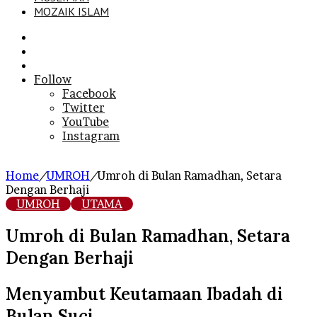
MOZAIK ISLAM
Search
for
Sidebar
Log
In
Follow
Facebook
Twitter
YouTube
Instagram
Home
/
UMROH
/
Umroh di Bulan Ramadhan, Setara
Dengan Berhaji
UMROH
UTAMA
Umroh di Bulan Ramadhan, Setara
Dengan Berhaji
Menyambut Keutamaan Ibadah di
Bulan Suci