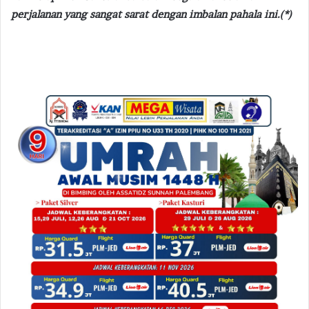
perjalanan yang sangat sarat dengan imbalan pahala ini.(*)