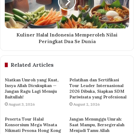
Kuliner Halal Indonesia Memperoleh Nilai
Peringkat Dua Se Dunia
Related Articles
Niatkan Umroh yang Kuat,
Pelatihan dan Sertifikasi
Insya Allah Dicukupkan —
Tour Leader Internasional
Jangan Ragu Lagi Menuju
2026 Dibuka, Siapkan SDM
Baitullah!
Pariwisata yang Profesional
August 3, 2026
August 2, 2026
Peserta Tour Halal
Jangan Menunggu Umrah:
Konsorsium Mega Wisata
Saat Mampu, Bersegeralah
Nikmati Pesona Hong Kong
Menjadi Tamu Allah