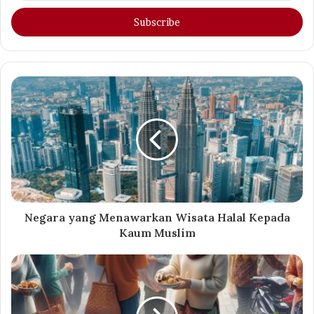
Email
address
Negara yang Menawarkan Wisata Halal Kepada
Kaum Muslim