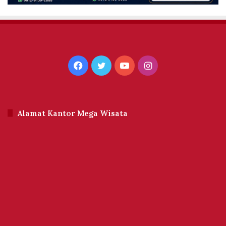
Facebook
Twitter
YouTube
Instagram
Alamat Kantor Mega Wisata