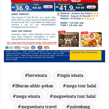
berwisata
ingin wisata
liburan-akhir-pekan
mega tour halal
mega wisata
megawisata tour halal
megawisata travel
palembang