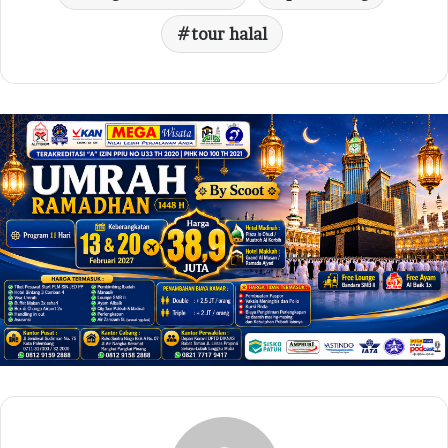
tour halal