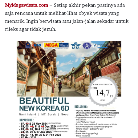
MyMegawisata.com
– Setiap akhir pekan pastinya ada
saja rencana untuk melihat-lihat obyek wisata yang
menarik. Ingin berwisata atau jalan-jalan sekadar untuk
rileks agar tidak jenuh.