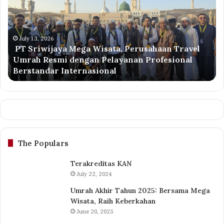
Makan,
Te
Surga
da
Kuliner
Ha
yang
Ad
Selalu
Pa
July 8, 2026
Palembang Memang Kota Makan, Surga Kuliner
Dirindukan
Se
yang Selalu Dirindukan Wisatawan
Wisatawan
Ji
da
Ra
da
Pe
Ps
da
The Populars
Is
Terakreditas KAN
July 22, 2024
Umrah Akhir Tahun 2025: Bersama Mega
Wisata, Raih Keberkahan
June 20, 2025