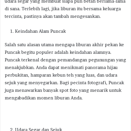
udara segar yang membuat siapa pun betah berlama-lama
di sana. Terlebih lagi, jika liburan itu bersama keluarga
tercinta, pastinya akan tambah mengesankan.
Keindahan Alam Puncak
Salah satu alasan utama mengapa liburan akhir pekan ke
Puncak begitu populer adalah keindahan alamnya.
Puncak terkenal dengan pemandangan pegunungan yang
menakjubkan. Anda dapat menikmati panorama hijau
perbukitan, hamparan kebun teh yang luas, dan udara
sejuk yang menyegarkan. Bagi pecinta fotografi, Puncak
juga menawarkan banyak spot foto yang menarik untuk
mengabadikan momen liburan Anda.
Udara Segar dan Sejuk