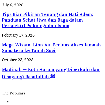
Berstandar
Kuliner
Tips
July 6, 2026
Internasional
yang
Biar
Selalu
Tips Biar Pikiran Tenang dan Hati Adem:
Pikiran
Dirindukan
Tenang
Panduan Sehat Jiwa dan Raga dalam
Wisatawan
dan
Perspektif Psikologi dan Islam
Hati
Adem:
Mega
February 17, 2026
Panduan
Wisata–
Sehat
Mega Wisata–Lion Air Perluas Akses Jamaah
Lion
Jiwa
Air
Sumatera ke Tanah Suci
dan
Perluas
Raga
Akses
Madinah
October 23, 2025
dalam
Jamaah
—
Perspektif
Sumatera
Madinah — Kota Haram yang Diberkahi dan
Kota
Psikologi
ke
Haram
dan
Disayangi Rasulullah ﷺ
Tanah
yang
Islam
Suci
Diberkahi
dan
Disayangi
The Populars
Rasulullah
ﷺ