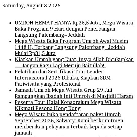
Saturday, August 8 2026
Breaking News
UMROH HEMAT HANYA Rp26,5 Juta, Mega Wisata
Buka Program 9 Hari dengan Penerbangan
Langsung Palembang–Jeddah
Mega Wisata Buka Program Umroh Awal Musim
1448 H, Terbang Langsung Palembang–Jeddah
Mulai Rp31,5 Juta
Niatkan Umroh yang Kuat, Insya Allah Dicukupkan
— Jangan Ragu Lagi Menuju Baitullah!
Pelatihan dan Sertifikasi Tour Leader
Internasional 2026 Dibuka, Siapkan SDM
Pariwisata yang Profesional
Jamaah Umroh Mega Wisata Grup 29 Juli
Rampungkan Ibadah Inti Umroh di Masjidil Haram
Peserta Tour Halal Konsorsium Mega Wisata
Nikmati Pesona Hong Kong
Mega Wisata buka pendaftaran paket Umrah
September 2026, Salwaty: Kami berkomitmen
memberikan pelayanan terbaik kepada setiap
jamaah