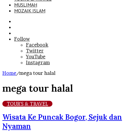
MUSLIMAH
MOZAIK ISLAM
Search
for
Sidebar
Log
In
Follow
Facebook
Twitter
YouTube
Instagram
Home
/
mega tour halal
mega tour halal
TOUR'S & TRAVEL
Wisata Ke Puncak Bogor, Sejuk dan
Nyaman