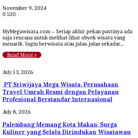
November 9, 2024
0
520
MyMegawisata.com – Setiap akhir pekan pastinya ada
saja rencana untuk melihat-lihat obyek wisata yang
menarik. Ingin berwisata atau jalan-jalan sekadar…
Read More »
PT
July 13, 2026
Sriwijaya
PT Sriwijaya Mega Wisata, Perusahaan
Mega
Wisata,
Travel Umrah Resmi dengan Pelayanan
Perusahaan
Profesional Berstandar Internasional
Travel
Umrah
Palembang
July 8, 2026
Resmi
Memang
dengan
Palembang Memang Kota Makan, Surga
Kota
Pelayanan
Makan,
Kuliner yang Selalu Dirindukan Wisatawan
Profesional
Surga