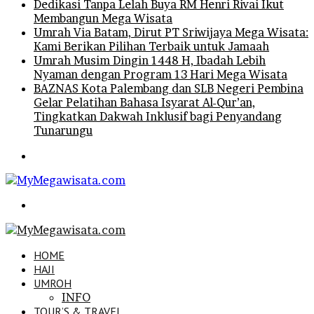
Dedikasi Tanpa Lelah Buya RM Henri Rivai Ikut
Membangun Mega Wisata
Umrah Via Batam, Dirut PT Sriwijaya Mega Wisata:
Kami Berikan Pilihan Terbaik untuk Jamaah
Umrah Musim Dingin 1448 H, Ibadah Lebih
Nyaman dengan Program 13 Hari Mega Wisata
BAZNAS Kota Palembang dan SLB Negeri Pembina
Gelar Pelatihan Bahasa Isyarat Al-Qur’an,
Tingkatkan Dakwah Inklusif bagi Penyandang
Tunarungu
Menu
Search
for
HOME
HAJI
UMROH
INFO
TOUR’S & TRAVEL