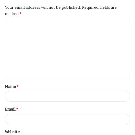
Your email address will not be published.
Required fields are
marked
*
C
o
m
m
e
n
t
Name
*
*
Email
*
Website