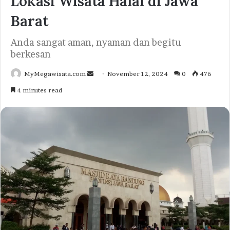
Lokasi Wisata Halal di Jawa
Barat
Anda sangat aman, nyaman dan begitu
berkesan
Send
MyMegawisata.com
November 12, 2024
0
476
an
4 minutes read
email