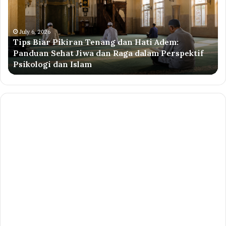
Tenang
Ai
dan
Pe
Hati
Ak
Adem:
Ja
July 6, 2026
Tips Biar Pikiran Tenang dan Hati Adem:
Panduan
Su
Panduan Sehat Jiwa dan Raga dalam Perspektif
Sehat
ke
Psikologi dan Islam
Jiwa
Ta
dan
Su
Raga
dalam
Perspektif
Psikologi
dan
Islam