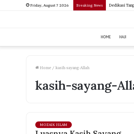
Umrah Via Ba
Friday, August 7 2026
Breaking News
HOME
HAJI
Home
/
kasih-sayang-Allah
kasih-sayang-All
MOZAIK ISLAM
Luasnya Kasih Sayang