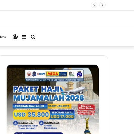
uk Jamaah
Log
Sidebar
Search
llow
In
for