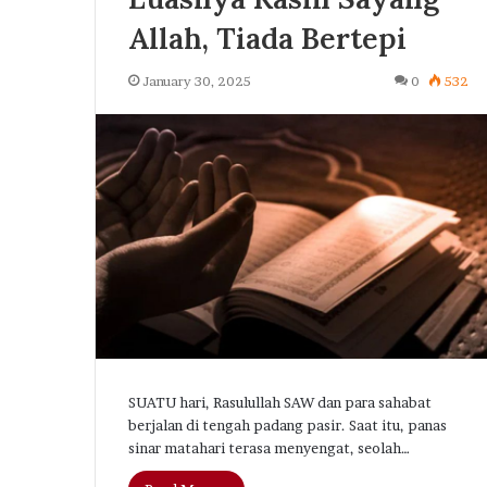
Allah, Tiada Bertepi
January 30, 2025
0
532
Madinah
—
Kota
Haram
yang
SUATU hari, Rasulullah SAW dan para sahabat
Diberkahi
October 23, 2025
berjalan di tengah padang pasir. Saat itu, panas
dan
Madinah — Kot
sinar matahari terasa menyengat, seolah…
Disayangi
Diberkahi dan 
Rasulullah