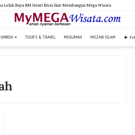
tam, Dirut PT Sriwijaya Mega Wisata: Kami Berikan Pilihan Terbaik unt
UMROH
TOUR’S & TRAVEL
MUSLIMAH
MOZAIK ISLAM
Fo
ah