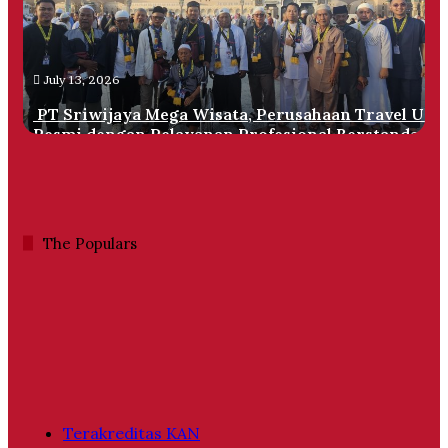
Perusahaan
Travel
Umrah
Resmi
July 13, 2026
dengan
Pelayanan
PT Sriwijaya Mega Wisata, Perusahaan Travel Um
Profesional
Resmi dengan Pelayanan Profesional Berstandar
Berstandar
Internasional
Internasional
The Populars
Terakreditas KAN