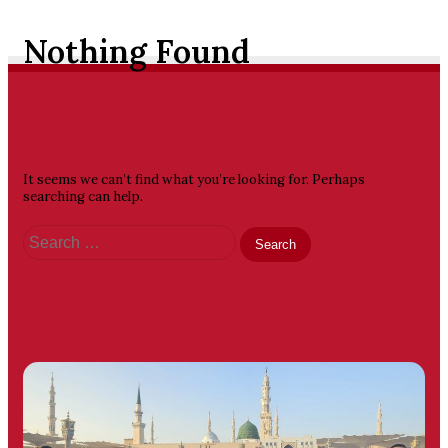
Nothing Found
It seems we can’t find what you’re looking for. Perhaps
searching can help.
Search
for:
PT
Sriwijaya
Mega
Wisata,