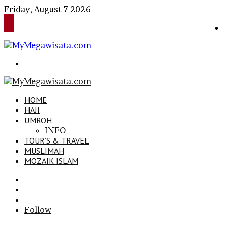
Friday, August 7 2026
Search
for
HOME
HAJI
UMROH
INFO
TOUR’S & TRAVEL
MUSLIMAH
MOZAIK ISLAM
Search
for
Sidebar
Log
In
Follow