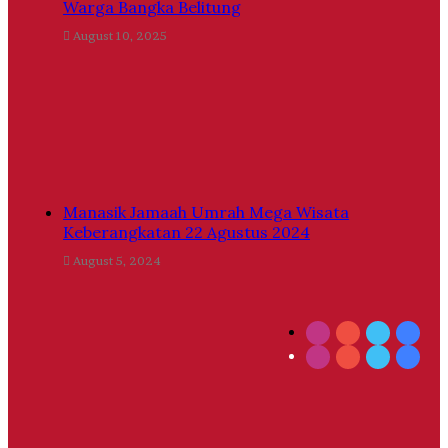
Warga Bangka Belitung
August 10, 2025
Manasik Jamaah Umrah Mega Wisata
Keberangkatan 22 Agustus 2024
August 5, 2024
Instagram
YouTube
Twitter
Face
Instagram
YouTube
Twitter
Face