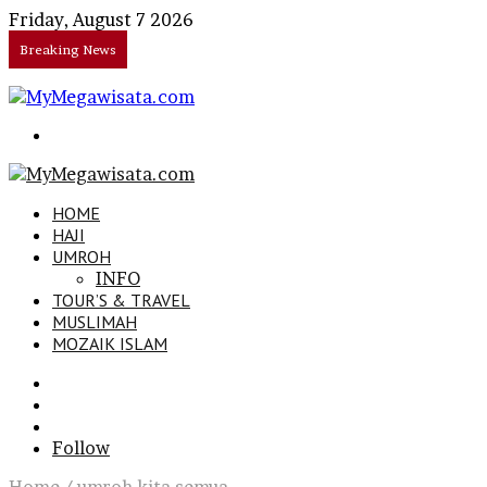
Friday, August 7 2026
Breaking News
Search
for
HOME
HAJI
UMROH
INFO
TOUR’S & TRAVEL
MUSLIMAH
MOZAIK ISLAM
Search
for
Sidebar
Log
In
Follow