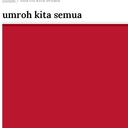
Home
/
umroh kita semua
umroh kita semua
UMROH
Kita Umroh Bersama Bisa Murah, 
25 Juta Kalau Berempat
December 3, 2024
0
544