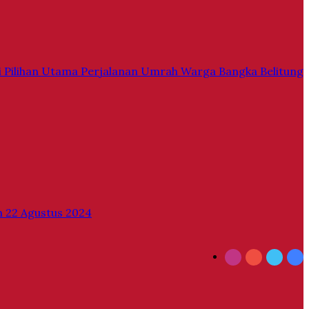
di Pilihan Utama Perjalanan Umrah Warga Bangka Belitung
 22 Agustus 2024
Instagram
YouTube
Twitt
Fa