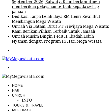
September 2026, Salwaty: Kami berkomitmen
memberikan pelayanan terbaik kepada setiap
jamaah
Dedikasi Tanpa Lelah Buya RM Henri Rivai Ikut
Membangun Mega Wisata
Umrah Via Batam, Dirut PT Sriwijaya Mega Wisata:
Kami Berikan Pilihan Terbaik untuk Jamaah
Umrah Musim Dingin 1448 H, Ibadah Lebih
Nyaman dengan Program 13 Hari Mega Wisata
Menu
Search
for
HOME
HAJI
UMROH
INFO
TOUR’S & TRAVEL
MUSLIMAH