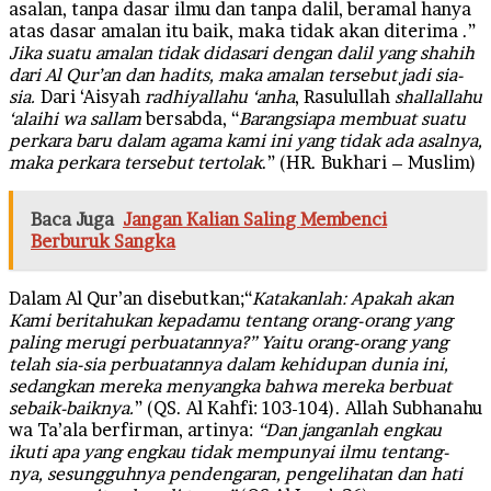
asalan, tanpa dasar ilmu dan tanpa dalil, beramal hanya
atas dasar amalan itu baik, maka tidak akan diterima .”
Jika suatu amalan tidak didasari dengan dalil yang shahih
dari Al Qur’an dan hadits, maka amalan tersebut jadi sia-
sia.
Dari ‘Aisyah
radhiyallahu ‘anha
, Rasulullah
shallallahu
‘alaihi wa sallam
bersabda, “
Barangsiapa membuat suatu
perkara baru dalam agama kami ini yang tidak ada asalnya,
maka perkara tersebut tertolak
.” (HR. Bukhari – Muslim)
Baca Juga
Jangan Kalian Saling Membenci
Berburuk Sangka
Dalam Al Qur’an disebutkan;“
Katakanlah: Apakah akan
Kami beritahukan kepadamu tentang orang-orang yang
paling merugi perbuatannya?” Yaitu orang-orang yang
telah sia-sia perbuatannya dalam kehidupan dunia ini,
sedangkan mereka menyangka bahwa mereka berbuat
sebaik-baiknya.
” (QS. Al Kahfi: 103-104). Allah Subhanahu
wa Ta’ala berfirman, artinya:
“Dan janganlah engkau
ikuti apa yang engkau tidak mempunyai ilmu tentang-
nya, sesungguhnya pendengaran, pengelihatan dan hati