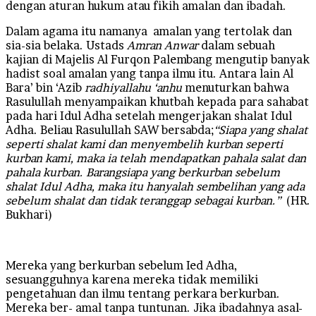
dengan aturan hukum atau fikih amalan dan ibadah.
Dalam agama itu namanya amalan yang tertolak dan
sia-sia belaka. Ustads
Amran Anwar
dalam sebuah
kajian di Majelis Al Furqon Palembang mengutip banyak
hadist soal amalan yang tanpa ilmu itu. Antara lain Al
Bara’ bin ‘Azib
radhiyallahu ‘anhu
menuturkan bahwa
Rasulullah menyampaikan khutbah kepada para sahabat
pada hari Idul Adha setelah mengerjakan shalat Idul
Adha. Beliau Rasulullah SAW bersabda;
“Siapa yang shalat
seperti shalat kami dan menyembelih kurban seperti
kurban kami, maka ia telah mendapatkan pahala salat dan
pahala kurban. Barangsiapa yang berkurban sebelum
shalat Idul Adha, maka itu hanyalah sembelihan yang ada
sebelum shalat dan tidak teranggap sebagai kurban.”
(HR.
Bukhari)
Mereka yang berkurban sebelum Ied Adha,
sesuangguhnya karena mereka tidak memiliki
pengetahuan dan ilmu tentang perkara berkurban.
Mereka ber- amal tanpa tuntunan. Jika ibadahnya asal-