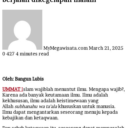
Send
an
email
MyMegawisata.com
March 21, 2025
0
427
4 minutes read
Oleh: Bangun Lubis
UMMAT
I
slam wajiblah menuntut ilmu. Mengapa wajib?,
Karena ada banyak keutamaan ilmu. Ilmu adalah
kekhususan, ilmu adalah keistimewaan yang
Allah
subhanahu wa ta’ala
khususkan untuk manusia.
Ilmu dapat mengantarkan seseorang menuju kepada
kebajikan dan ketaqwaan.
Dan sebab ketaqwaan itu, seseorang dapat memperoleh