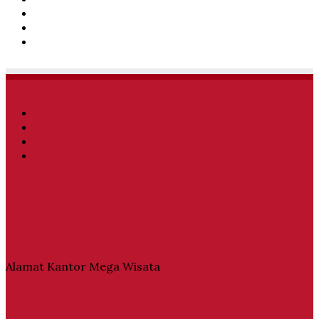
Twitter
YouTube
Instagram
Facebook
Twitter
YouTube
Instagram
Alamat Kantor Mega Wisata