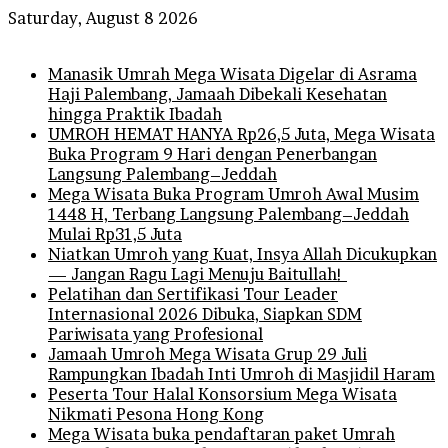
Saturday, August 8 2026
Breaking News
Manasik Umrah Mega Wisata Digelar di Asrama
Haji Palembang, Jamaah Dibekali Kesehatan
hingga Praktik Ibadah
UMROH HEMAT HANYA Rp26,5 Juta, Mega Wisata
Buka Program 9 Hari dengan Penerbangan
Langsung Palembang–Jeddah
Mega Wisata Buka Program Umroh Awal Musim
1448 H, Terbang Langsung Palembang–Jeddah
Mulai Rp31,5 Juta
Niatkan Umroh yang Kuat, Insya Allah Dicukupkan
— Jangan Ragu Lagi Menuju Baitullah!
Pelatihan dan Sertifikasi Tour Leader
Internasional 2026 Dibuka, Siapkan SDM
Pariwisata yang Profesional
Jamaah Umroh Mega Wisata Grup 29 Juli
Rampungkan Ibadah Inti Umroh di Masjidil Haram
Peserta Tour Halal Konsorsium Mega Wisata
Nikmati Pesona Hong Kong
Mega Wisata buka pendaftaran paket Umrah