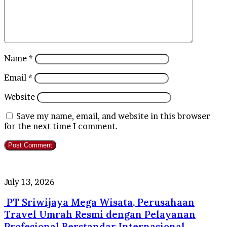
Name
*
Email
*
Website
Save my name, email, and website in this browser
for the next time I comment.
PT
July 13, 2026
Sriwijaya
PT Sriwijaya Mega Wisata, Perusahaan
Mega
Wisata,
Travel Umrah Resmi dengan Pelayanan
Perusahaan
Profesional Berstandar Internasional