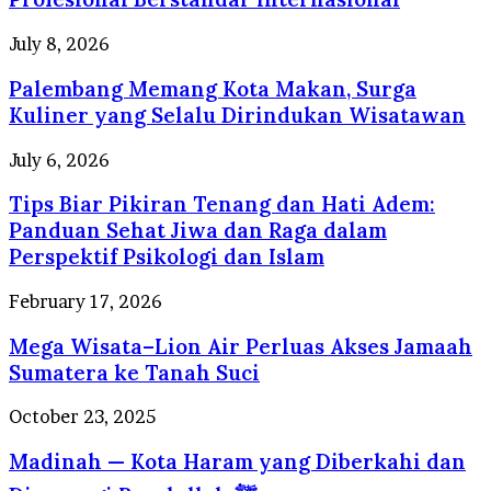
Travel
Umrah
Palembang
July 8, 2026
Resmi
Memang
dengan
Palembang Memang Kota Makan, Surga
Kota
Pelayanan
Makan,
Kuliner yang Selalu Dirindukan Wisatawan
Profesional
Surga
Berstandar
Kuliner
Tips
July 6, 2026
Internasional
yang
Biar
Selalu
Tips Biar Pikiran Tenang dan Hati Adem:
Pikiran
Dirindukan
Tenang
Panduan Sehat Jiwa dan Raga dalam
Wisatawan
dan
Perspektif Psikologi dan Islam
Hati
Adem:
Mega
February 17, 2026
Panduan
Wisata–
Sehat
Mega Wisata–Lion Air Perluas Akses Jamaah
Lion
Jiwa
Air
Sumatera ke Tanah Suci
dan
Perluas
Raga
Akses
Madinah
October 23, 2025
dalam
Jamaah
—
Perspektif
Sumatera
Madinah — Kota Haram yang Diberkahi dan
Kota
Psikologi
ke
Haram
dan