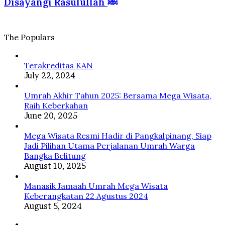
Disayangi Rasulullah ﷺ
Tanah
yang
Islam
Suci
Diberkahi
dan
Disayangi
The Populars
Rasulullah
ﷺ
Terakreditas KAN
July 22, 2024
Umrah Akhir Tahun 2025: Bersama Mega Wisata,
Raih Keberkahan
June 20, 2025
Mega Wisata Resmi Hadir di Pangkalpinang, Siap
Jadi Pilihan Utama Perjalanan Umrah Warga
Bangka Belitung
August 10, 2025
Manasik Jamaah Umrah Mega Wisata
Keberangkatan 22 Agustus 2024
August 5, 2024
Facebook