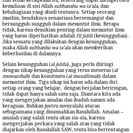
kemuliaan di sisi Allah
subhanahu wa ta’ala,
dan
kebahagiaan yang abadi tentunya. Setiap seorang
muslim, hendaknya senantiasa bersemangat dan
bersungguh-sungguh dalam menuntut ilmu. Betapa
tidak, karena demikian penting dalam menuntut ilmu
yang harus diperhatikan adalah
fil jiddi
(kesungguhan).
Jika sesuatu yang dilakukan dengan kesungguhan,
maka Allah
subhanhu wa ta’ala
akan memberikan
keberhasilan di dalamnya.
Selain kesungguhan (
al jiddu
), juga perlu diiringi
dengan sikap kesungguhan yang terus menerus (
al
muwazobah
) dan komitmen (
al muzallimah
) dalam
menuntut ilmu. Tiga sikap ini harus ada dalam diri
setiap orang yang belajar, dengan berjalan beriringan,
tidak dapat hanya salah satu saja. Diantara kita ada
yang mengerjakan amalan dan ibadah namun ada
keraguan. Bahkan justru menyalahi aturan
sebagaimana yang disunnahkan Rasulullah. Amalan –
amalah yang salah tentu akan sia-sia, karena
mengerjakan perkara yang salah atau yang tidak
diajarkan oleh Rasulullah SAW, tentu bisa bertentangan