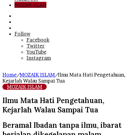
MOZAIK ISLAM
Search
for
Sidebar
Log
In
Follow
Facebook
Twitter
YouTube
Instagram
Home
/
MOZAIK ISLAM
/
Ilmu Mata Hati Pengetahuan,
Kejarlah Walau Sampai Tua
MOZAIK ISLAM
Ilmu Mata Hati Pengetahuan,
Kejarlah Walau Sampai Tua
Beramal Ibadan tanpa ilmu, ibarat
berjalan dikegelapan malam