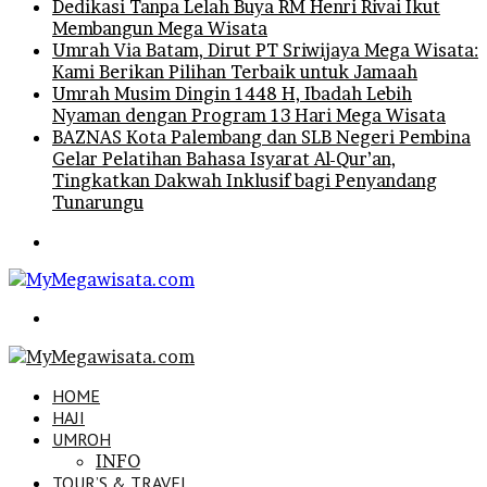
Dedikasi Tanpa Lelah Buya RM Henri Rivai Ikut
Membangun Mega Wisata
Umrah Via Batam, Dirut PT Sriwijaya Mega Wisata:
Kami Berikan Pilihan Terbaik untuk Jamaah
Umrah Musim Dingin 1448 H, Ibadah Lebih
Nyaman dengan Program 13 Hari Mega Wisata
BAZNAS Kota Palembang dan SLB Negeri Pembina
Gelar Pelatihan Bahasa Isyarat Al-Qur’an,
Tingkatkan Dakwah Inklusif bagi Penyandang
Tunarungu
Menu
Search
for
HOME
HAJI
UMROH
INFO
TOUR’S & TRAVEL