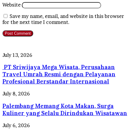
Website
Save my name, email, and website in this browser
for the next time I comment.
PT
July 13, 2026
Sriwijaya
PT Sriwijaya Mega Wisata, Perusahaan
Mega
Wisata,
Travel Umrah Resmi dengan Pelayanan
Perusahaan
Profesional Berstandar Internasional
Travel
Umrah
Palembang
July 8, 2026
Resmi
Memang
dengan
Palembang Memang Kota Makan, Surga
Kota
Pelayanan
Makan,
Kuliner yang Selalu Dirindukan Wisatawan
Profesional
Surga
Berstandar
Kuliner
Tips
July 6, 2026
Internasional
yang
Biar