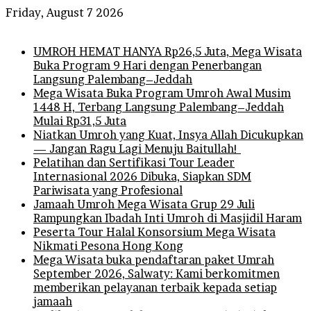
Friday, August 7 2026
Breaking News
UMROH HEMAT HANYA Rp26,5 Juta, Mega Wisata
Buka Program 9 Hari dengan Penerbangan
Langsung Palembang–Jeddah
Mega Wisata Buka Program Umroh Awal Musim
1448 H, Terbang Langsung Palembang–Jeddah
Mulai Rp31,5 Juta
Niatkan Umroh yang Kuat, Insya Allah Dicukupkan
— Jangan Ragu Lagi Menuju Baitullah!
Pelatihan dan Sertifikasi Tour Leader
Internasional 2026 Dibuka, Siapkan SDM
Pariwisata yang Profesional
Jamaah Umroh Mega Wisata Grup 29 Juli
Rampungkan Ibadah Inti Umroh di Masjidil Haram
Peserta Tour Halal Konsorsium Mega Wisata
Nikmati Pesona Hong Kong
Mega Wisata buka pendaftaran paket Umrah
September 2026, Salwaty: Kami berkomitmen
memberikan pelayanan terbaik kepada setiap
jamaah