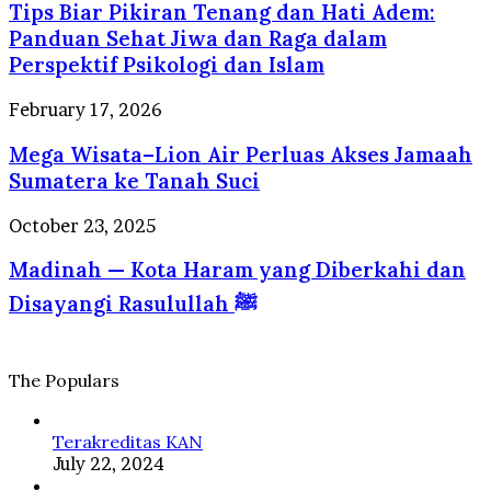
Selalu
Tips Biar Pikiran Tenang dan Hati Adem:
Pikiran
Dirindukan
Tenang
Panduan Sehat Jiwa dan Raga dalam
Wisatawan
dan
Perspektif Psikologi dan Islam
Hati
Adem:
Mega
February 17, 2026
Panduan
Wisata–
Sehat
Mega Wisata–Lion Air Perluas Akses Jamaah
Lion
Jiwa
Air
Sumatera ke Tanah Suci
dan
Perluas
Raga
Akses
Madinah
October 23, 2025
dalam
Jamaah
—
Perspektif
Sumatera
Madinah — Kota Haram yang Diberkahi dan
Kota
Psikologi
ke
Haram
dan
Disayangi Rasulullah ﷺ
Tanah
yang
Islam
Suci
Diberkahi
dan
Disayangi
The Populars
Rasulullah
ﷺ
Terakreditas KAN
July 22, 2024