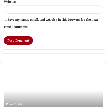
Website
Save my name, email, and website in this browser for the next
time I comment.
Tips
M
Biar
Wi
Pikiran
Li
Tenang
Ai
dan
Pe
Hati
Ak
Adem:
Ja
July 6, 2026