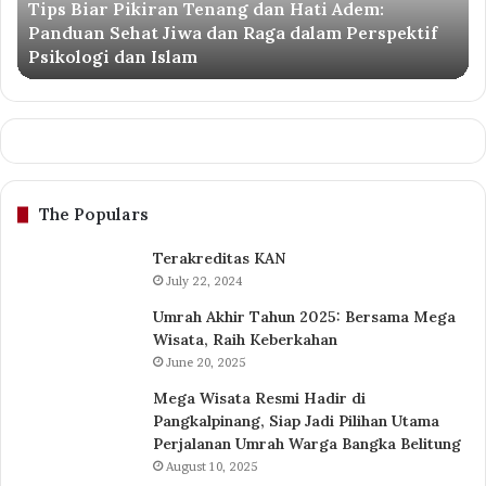
Tips Biar Pikiran Tenang dan Hati Adem:
Panduan
Su
Panduan Sehat Jiwa dan Raga dalam Perspektif
Sehat
ke
Psikologi dan Islam
Jiwa
Ta
dan
Su
Raga
dalam
Perspektif
Psikologi
dan
The Populars
Islam
Terakreditas KAN
July 22, 2024
Umrah Akhir Tahun 2025: Bersama Mega
Wisata, Raih Keberkahan
June 20, 2025
Mega Wisata Resmi Hadir di
Pangkalpinang, Siap Jadi Pilihan Utama
Perjalanan Umrah Warga Bangka Belitung
August 10, 2025