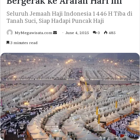
Bergerak ke Arafah Hari Ini
Seluruh Jemaah Haji Indonesia 1446 H Tiba di
Tanah Suci, Siap Hadapi Puncak Haji
Send
MyMegawisata.com
June 4, 2025
0
485
an
3 minutes read
email