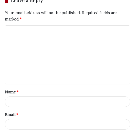
Leave a Reply
Your email address will not be published.
Required fields are
marked
*
C
o
m
m
e
n
t
Name
*
*
Email
*