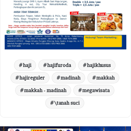
haji
hajifuroda
hajikhusus
hajireguler
madinah
makkah
makkah - madinah
megawisata
\tanah suci