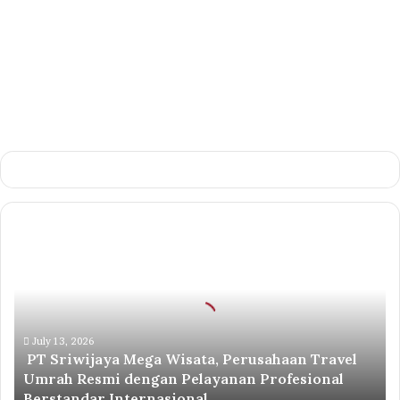
PT
Sriwijaya
Mega
Wisata,
Perusahaan
Travel
Umrah
July 13, 2026
PT Sriwijaya Mega Wisata, Perusahaan Travel
Resmi
Umrah Resmi dengan Pelayanan Profesional
dengan
Berstandar Internasional
Pelayanan