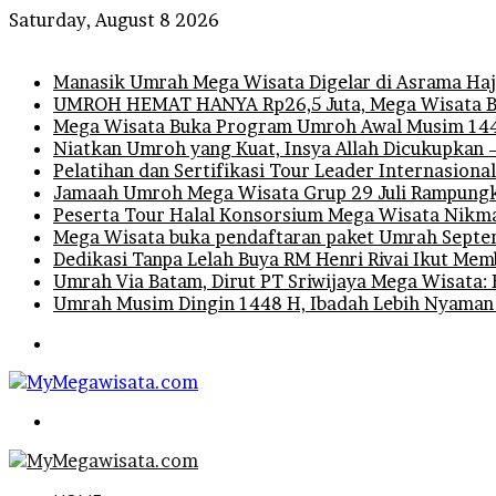
Saturday, August 8 2026
Breaking News
Manasik Umrah Mega Wisata Digelar di Asrama Haji
UMROH HEMAT HANYA Rp26,5 Juta, Mega Wisata B
Mega Wisata Buka Program Umroh Awal Musim 1448
Niatkan Umroh yang Kuat, Insya Allah Dicukupkan 
Pelatihan dan Sertifikasi Tour Leader Internasiona
Jamaah Umroh Mega Wisata Grup 29 Juli Rampungka
Peserta Tour Halal Konsorsium Mega Wisata Nikm
Mega Wisata buka pendaftaran paket Umrah Septem
Dedikasi Tanpa Lelah Buya RM Henri Rivai Ikut M
Umrah Via Batam, Dirut PT Sriwijaya Mega Wisata: 
Umrah Musim Dingin 1448 H, Ibadah Lebih Nyaman
Menu
Search
for