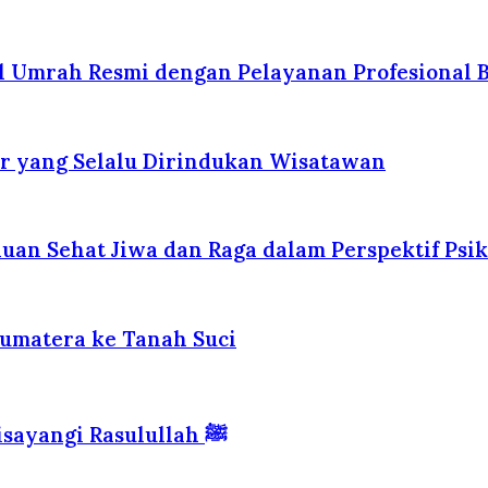
l Umrah Resmi dengan Pelayanan Profesional B
r yang Selalu Dirindukan Wisatawan
uan Sehat Jiwa dan Raga dalam Perspektif Psik
Sumatera ke Tanah Suci
Madinah — Kota Haram yang Diberkahi dan Disayangi Rasulullah ﷺ