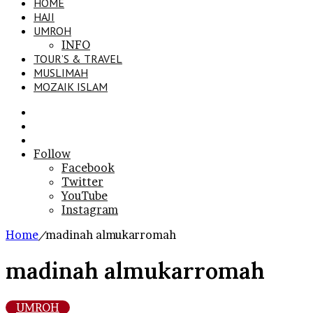
HOME
HAJI
UMROH
INFO
TOUR’S & TRAVEL
MUSLIMAH
MOZAIK ISLAM
Search
for
Sidebar
Log
In
Follow
Facebook
Twitter
YouTube
Instagram
Home
/
madinah almukarromah
madinah almukarromah
UMROH