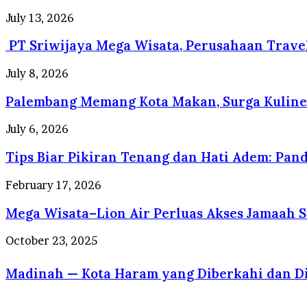
PT
July 13, 2026
Sriwijaya
PT Sriwijaya Mega Wisata, Perusahaan Trave
Mega
Wisata,
Perusahaan
Palembang
July 8, 2026
Travel
Memang
Umrah
Palembang Memang Kota Makan, Surga Kuline
Kota
Resmi
Makan,
dengan
Surga
Tips
July 6, 2026
Pelayanan
Kuliner
Biar
Profesional
yang
Tips Biar Pikiran Tenang dan Hati Adem: Pand
Pikiran
Berstandar
Selalu
Tenang
Internasional
Dirindukan
dan
Mega
February 17, 2026
Wisatawan
Hati
Wisata–
Adem:
Mega Wisata–Lion Air Perluas Akses Jamaah 
Lion
Panduan
Air
Sehat
Perluas
Madinah
October 23, 2025
Jiwa
Akses
—
dan
Jamaah
Kota
Raga
Sumatera
Haram
dalam
ke
yang
Perspektif