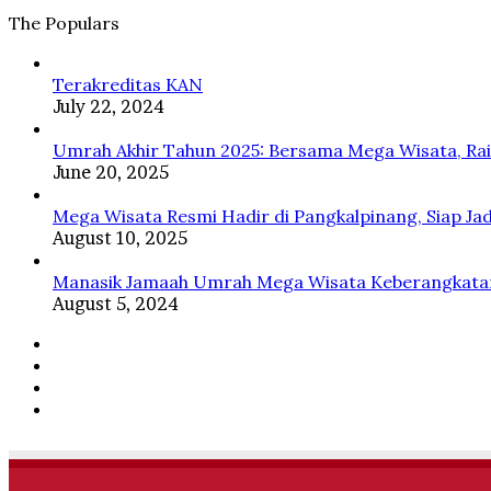
Tanah
Diberkahi
Psikologi
The Populars
Suci
dan
dan
Disayangi
Islam
Rasulullah
Terakreditas KAN
ﷺ
July 22, 2024
Umrah Akhir Tahun 2025: Bersama Mega Wisata, Ra
June 20, 2025
Mega Wisata Resmi Hadir di Pangkalpinang, Siap Ja
August 10, 2025
Manasik Jamaah Umrah Mega Wisata Keberangkatan
August 5, 2024
Facebook
Twitter
YouTube
Instagram