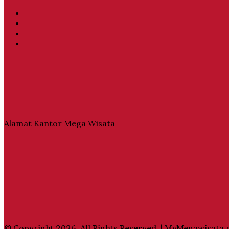
Facebook
Twitter
YouTube
Instagram
Alamat Kantor Mega Wisata
© Copyright 2026, All Rights Reserved | MyMegawisata.