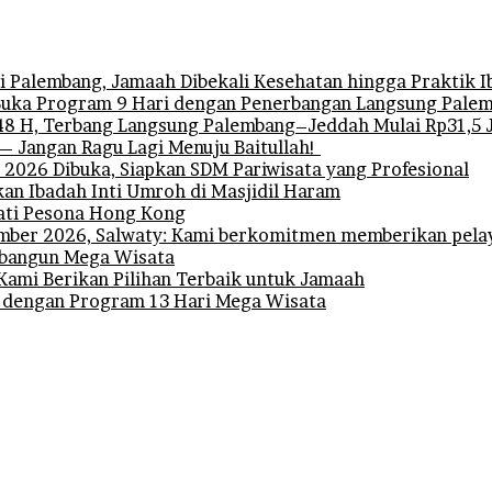
 Palembang, Jamaah Dibekali Kesehatan hingga Praktik 
uka Program 9 Hari dengan Penerbangan Langsung Pale
 H, Terbang Langsung Palembang–Jeddah Mulai Rp31,5 
— Jangan Ragu Lagi Menuju Baitullah!
l 2026 Dibuka, Siapkan SDM Pariwisata yang Profesional
n Ibadah Inti Umroh di Masjidil Haram
ati Pesona Hong Kong
ber 2026, Salwaty: Kami berkomitmen memberikan pelay
embangun Mega Wisata
Kami Berikan Pilihan Terbaik untuk Jamaah
 dengan Program 13 Hari Mega Wisata