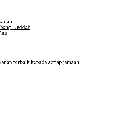
Ibadah
mbang–Jeddah
Juta
anan terbaik kepada setiap jamaah