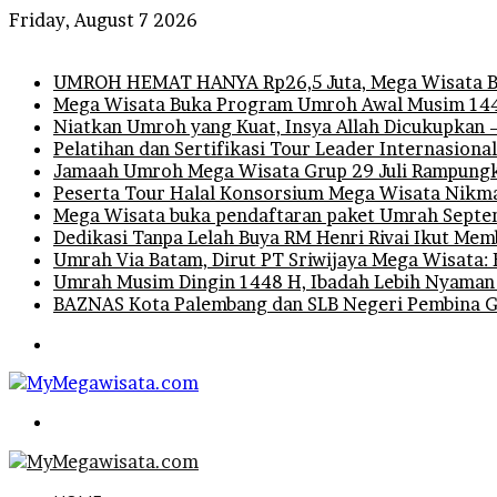
Friday, August 7 2026
Breaking News
UMROH HEMAT HANYA Rp26,5 Juta, Mega Wisata B
Mega Wisata Buka Program Umroh Awal Musim 1448
Niatkan Umroh yang Kuat, Insya Allah Dicukupkan 
Pelatihan dan Sertifikasi Tour Leader Internasiona
Jamaah Umroh Mega Wisata Grup 29 Juli Rampungka
Peserta Tour Halal Konsorsium Mega Wisata Nikm
Mega Wisata buka pendaftaran paket Umrah Septem
Dedikasi Tanpa Lelah Buya RM Henri Rivai Ikut M
Umrah Via Batam, Dirut PT Sriwijaya Mega Wisata: 
Umrah Musim Dingin 1448 H, Ibadah Lebih Nyaman
BAZNAS Kota Palembang dan SLB Negeri Pembina Gel
Menu
Search
for