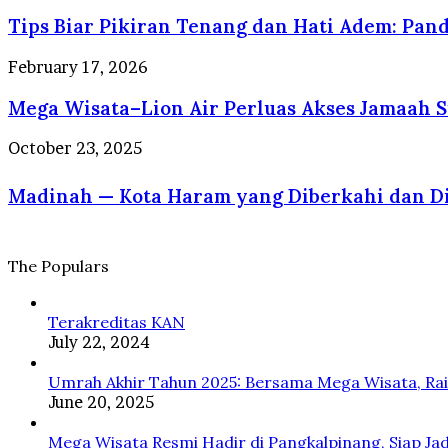
Pelayanan
Kuliner
Biar
Profesional
yang
Tips Biar Pikiran Tenang dan Hati Adem: Pand
Pikiran
Berstandar
Selalu
Tenang
Internasional
Dirindukan
dan
Mega
February 17, 2026
Wisatawan
Hati
Wisata–
Adem:
Mega Wisata–Lion Air Perluas Akses Jamaah 
Lion
Panduan
Air
Sehat
Perluas
Madinah
October 23, 2025
Jiwa
Akses
—
dan
Jamaah
Kota
Raga
Sumatera
Haram
dalam
ke
yang
Perspektif
Tanah
Diberkahi
Psikologi
The Populars
Suci
dan
dan
Disayangi
Islam
Rasulullah
Terakreditas KAN
ﷺ
July 22, 2024
Umrah Akhir Tahun 2025: Bersama Mega Wisata, Ra
June 20, 2025
Mega Wisata Resmi Hadir di Pangkalpinang, Siap Ja