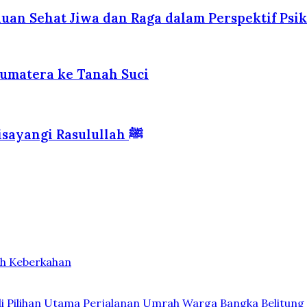
uan Sehat Jiwa dan Raga dalam Perspektif Psik
Sumatera ke Tanah Suci
Madinah — Kota Haram yang Diberkahi dan Disayangi Rasulullah ﷺ
ih Keberkahan
di Pilihan Utama Perjalanan Umrah Warga Bangka Belitung