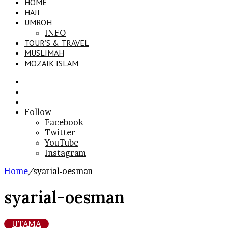
HOME
HAJI
UMROH
INFO
TOUR’S & TRAVEL
MUSLIMAH
MOZAIK ISLAM
Search
for
Sidebar
Log
In
Follow
Facebook
Twitter
YouTube
Instagram
Home
/
syarial-oesman
syarial-oesman
UTAMA