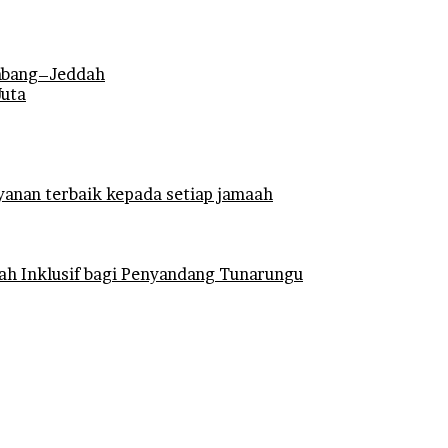
mbang–Jeddah
Juta
anan terbaik kepada setiap jamaah
ah Inklusif bagi Penyandang Tunarungu