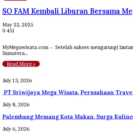
SO FAM Kembali Liburan Bersama Meg
May 22, 2025
0
451
MyMegawisata.com – Setelah sukses mengarungi lautan
Sumatera…
Read More »
PT
July 13, 2026
Sriwijaya
PT Sriwijaya Mega Wisata, Perusahaan Trave
Mega
Wisata,
Perusahaan
Palembang
July 8, 2026
Travel
Memang
Umrah
Palembang Memang Kota Makan, Surga Kuline
Kota
Resmi
Makan,
dengan
Surga
Tips
July 6, 2026