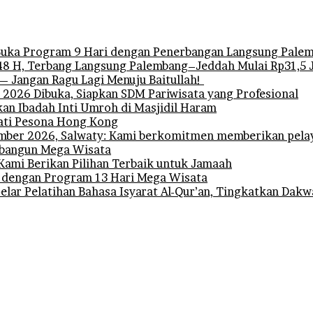
uka Program 9 Hari dengan Penerbangan Langsung Pale
 H, Terbang Langsung Palembang–Jeddah Mulai Rp31,5 
— Jangan Ragu Lagi Menuju Baitullah!
l 2026 Dibuka, Siapkan SDM Pariwisata yang Profesional
n Ibadah Inti Umroh di Masjidil Haram
ati Pesona Hong Kong
ber 2026, Salwaty: Kami berkomitmen memberikan pelay
embangun Mega Wisata
Kami Berikan Pilihan Terbaik untuk Jamaah
 dengan Program 13 Hari Mega Wisata
ar Pelatihan Bahasa Isyarat Al-Qur’an, Tingkatkan Dakw