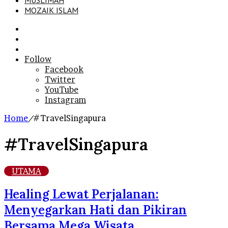
MUSLIMAH
MOZAIK ISLAM
Search
for
Sidebar
Log
In
Follow
Facebook
Twitter
YouTube
Instagram
Home
/
#TravelSingapura
#TravelSingapura
UTAMA
Healing Lewat Perjalanan:
Menyegarkan Hati dan Pikiran
Bersama Mega Wisata