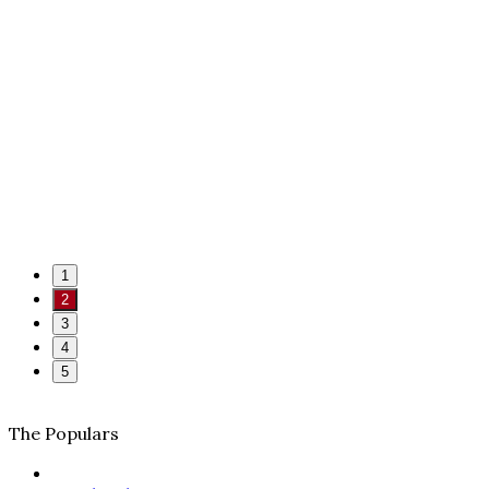
1
2
3
4
5
The Populars