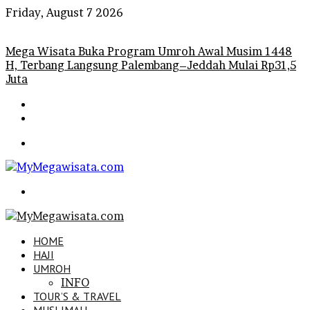
Friday, August 7 2026
Breaking News
Mega Wisata Buka Program Umroh Awal Musim 1448
H, Terbang Langsung Palembang–Jeddah Mulai Rp31,5
Juta
Menu
Search
for
HOME
HAJI
UMROH
INFO
TOUR’S & TRAVEL