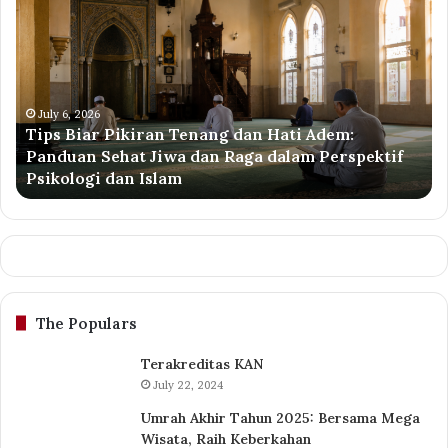
Biar
Wi
Pikiran
Li
Tenang
Ai
dan
Pe
Hati
Ak
Adem:
Ja
July 6, 2026
Tips Biar Pikiran Tenang dan Hati Adem:
Panduan
Su
Panduan Sehat Jiwa dan Raga dalam Perspektif
Sehat
ke
Psikologi dan Islam
Jiwa
Ta
dan
Su
Raga
dalam
Perspektif
Psikologi
dan
The Populars
Islam
Terakreditas KAN
July 22, 2024
Umrah Akhir Tahun 2025: Bersama Mega
Wisata, Raih Keberkahan