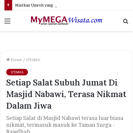
Niatkan Umroh yang Kuat, Insya Allah Dicukupkan — Jangan Ragu Lagi Menuju Baitullah!
Menu
S
fo
Home
/
UTAMA
UTAMA
Setiap Salat Subuh Jumat Di
Masjid Nabawi, Terasa Nikmat
Dalam Jiwa
Setiap Salat di Masjid Nabawi terasa luar biasa
nikmat, termasuk masuk ke Taman Surga -
Rawdhah