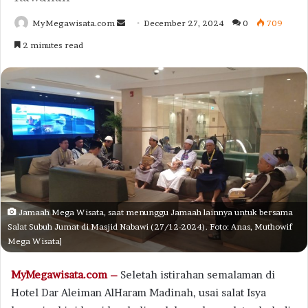
Send
MyMegawisata.com
December 27, 2024
0
709
an
2 minutes read
email
Jamaah Mega Wisata, saat menunggu Jamaah lainnya untuk bersama
Salat Subuh Jumat di Masjid Nabawi (27/12-2024). Foto: Anas, Muthowif
Mega Wisata]
MyMegawisata.com –
Seletah istirahan semalaman di
Hotel Dar Aleiman AlHaram Madinah, usai salat Isya