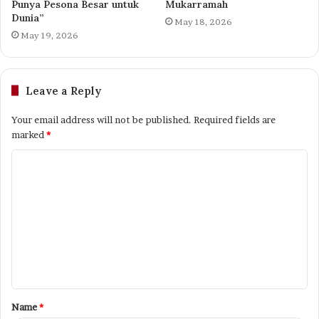
Punya Pesona Besar untuk
Mukarramah
Dunia”
May 18, 2026
May 19, 2026
Leave a Reply
Your email address will not be published.
Required fields are
marked
*
C
o
m
m
e
n
t
Name
*
*