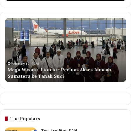
Mega
Ma
Wisata–
—
Lion
Ko
Air
Ha
Perluas
ya
Akses
Di
Jamaah
da
Sumatera
Di
February 17, 2026
Mega Wisata–Lion Air Perluas Akses Jamaah
ke
Ra
Sumatera ke Tanah Suci
Tanah
ﷺ
Suci
The Populars
Terakreditas KAN