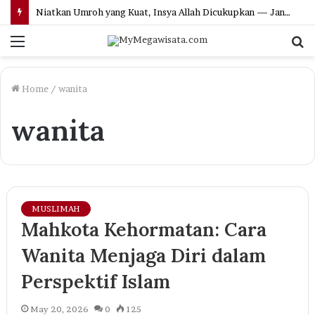
Niatkan Umroh yang Kuat, Insya Allah Dicukupkan — Jangan Ragu Lagi Menuju Baitullah!
Menu
S
fo
Home
/
wanita
wanita
MUSLIMAH
Mahkota Kehormatan: Cara
Wanita Menjaga Diri dalam
Perspektif Islam
May 20, 2026
0
125