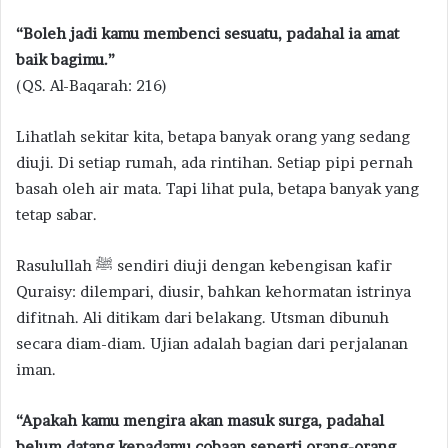
“Boleh jadi kamu membenci sesuatu, padahal ia amat
baik bagimu.”
(QS. Al-Baqarah: 216)
Lihatlah sekitar kita, betapa banyak orang yang sedang
diuji. Di setiap rumah, ada rintihan. Setiap pipi pernah
basah oleh air mata. Tapi lihat pula, betapa banyak yang
tetap sabar.
Rasulullah ﷺ sendiri diuji dengan kebengisan kafir
Quraisy: dilempari, diusir, bahkan kehormatan istrinya
difitnah. Ali ditikam dari belakang. Utsman dibunuh
secara diam-diam. Ujian adalah bagian dari perjalanan
iman.
“Apakah kamu mengira akan masuk surga, padahal
belum datang kepadamu cobaan seperti orang-orang