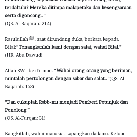
terdahulu? Mereka ditimpa malapetaka dan kesengsaraan
serta digoncang…”
(QS. Al-Baqarah: 214)
Rasulullah ﷺ, saat dirundung duka, berkata kepada
Bilal:
“Tenangkanlah kami dengan salat, wahai Bilal.”
(HR. Abu Dawud)
Allah SWT berfirman:
“Wahai orang-orang yang beriman,
mintalah pertolongan dengan sabar dan salat…”
(QS. Al-
Baqarah: 153)
“Dan cukuplah Rabb-mu menjadi Pemberi Petunjuk dan
Penolong.”
(QS. Al-Furqan: 31)
Bangkitlah, wahai manusia. Lapangkan dadamu. Keluar