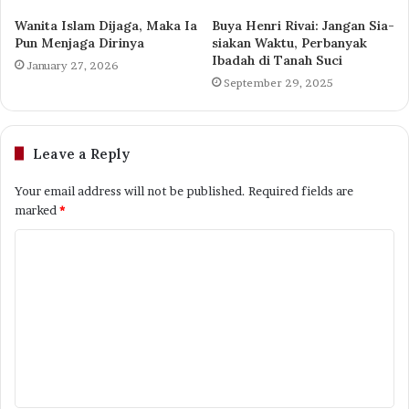
Wanita Islam Dijaga, Maka Ia
Buya Henri Rivai: Jangan Sia-
Pun Menjaga Dirinya
siakan Waktu, Perbanyak
Ibadah di Tanah Suci
January 27, 2026
September 29, 2025
Leave a Reply
Your email address will not be published.
Required fields are
marked
*
C
o
m
m
e
n
t