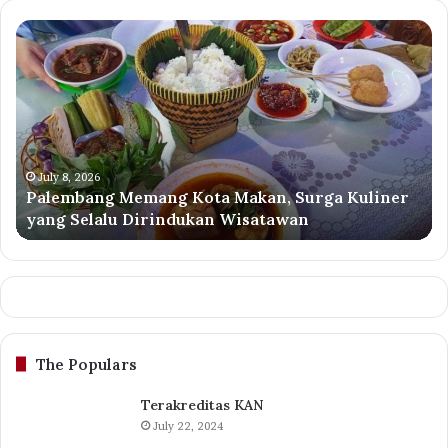
Palembang
Ti
Memang
Bi
Kota
Pi
Makan,
Te
Surga
da
Kuliner
Ha
yang
Ad
Selalu
Pa
July 8, 2026
Palembang Memang Kota Makan, Surga Kuliner
Dirindukan
Se
yang Selalu Dirindukan Wisatawan
Wisatawan
Ji
da
Ra
da
Pe
Ps
da
The Populars
Is
Terakreditas KAN
July 22, 2024