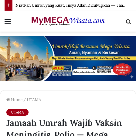
Niatkan Umroh yang Kuat, Insya Allah Dicukupkan — Jangan Ragu Lagi Menuju Baitullah!
Menu
S
fo
Home
/
UTAMA
UTAMA
Jamaah Umrah Wajib Vaksin
Meningitis, Polio — Mega