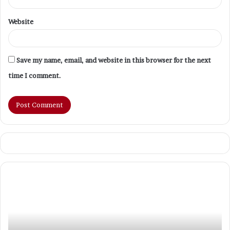
Website
Save my name, email, and website in this browser for the next
time I comment.
Madinah
P
—
Sr
Kota
M
Haram
Wi
yang
Pe