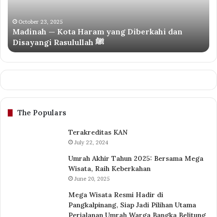
Diberkahi
Tr
dan
Um
Disayangi
Re
October 23, 2025
Madinah — Kota Haram yang Diberkahi dan
Rasulullah
de
Disayangi Rasulullah ﷺ
ﷺ
Pe
Pr
Be
In
The Populars
Terakreditas KAN
July 22, 2024
Umrah Akhir Tahun 2025: Bersama Mega
Wisata, Raih Keberkahan
June 20, 2025
Mega Wisata Resmi Hadir di
Pangkalpinang, Siap Jadi Pilihan Utama
Perjalanan Umrah Warga Bangka Belitung