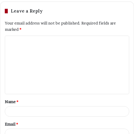
Leave a Reply
Your email address will not be published.
Required fields are
marked
*
C
o
m
m
e
n
t
Name
*
*
Email
*