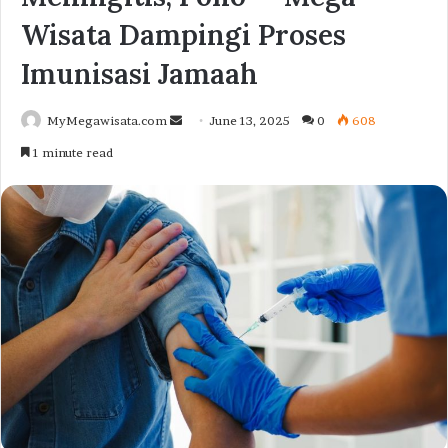
Wisata Dampingi Proses
Imunisasi Jamaah
Send
MyMegawisata.com
June 13, 2025
0
608
an
1 minute read
email