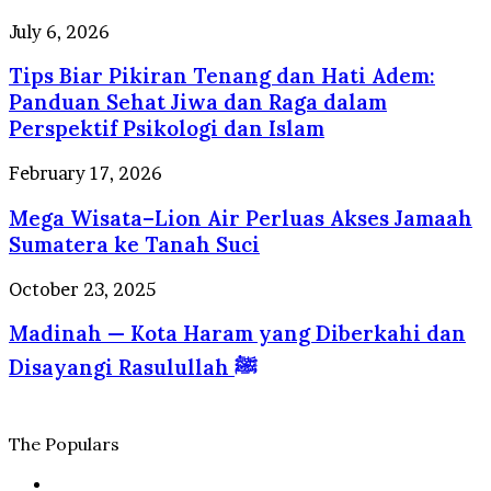
Surga
Berstandar
Kuliner
Tips
July 6, 2026
Internasional
yang
Biar
Selalu
Tips Biar Pikiran Tenang dan Hati Adem:
Pikiran
Dirindukan
Tenang
Panduan Sehat Jiwa dan Raga dalam
Wisatawan
dan
Perspektif Psikologi dan Islam
Hati
Adem:
Mega
February 17, 2026
Panduan
Wisata–
Sehat
Mega Wisata–Lion Air Perluas Akses Jamaah
Lion
Jiwa
Air
Sumatera ke Tanah Suci
dan
Perluas
Raga
Akses
Madinah
October 23, 2025
dalam
Jamaah
—
Perspektif
Sumatera
Madinah — Kota Haram yang Diberkahi dan
Kota
Psikologi
ke
Haram
dan
Disayangi Rasulullah ﷺ
Tanah
yang
Islam
Suci
Diberkahi
dan
Disayangi
The Populars
Rasulullah