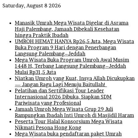
Saturday, August 8 2026
Breaking News
Manasik Umrah Mega Wisata Digelar di Asrama
Haji Palembang, Jamaah Dibekali Kesehatan
hingga Praktik Ibadah
UMROH HEMAT HANYA Rp26,5 Juta, Mega Wisata
Buka Program 9 Hari dengan Penerbangan
Langsung Palembang–Jeddah
Mega Wisata Buka Program Umroh Awal Musim
1448 H, Terbang Langsung Palembang–Jeddah
Mulai Rp31,5 Juta
Niatkan Umroh yang Kuat, Insya Allah Dicukupkan
— Jangan Ragu Lagi Menuju Baitullah!
Pelatihan dan Sertifikasi Tour Leader
Internasional 2026 Dibuka, Siapkan SDM
Pariwisata yang Profesional
Jamaah Umroh Mega Wisata Grup 29 Juli
Rampungkan Ibadah Inti Umroh di Masjidil Haram
Peserta Tour Halal Konsorsium Mega Wisata
Nikmati Pesona Hong Kong
Mega Wisata buka pendaftaran paket Umrah