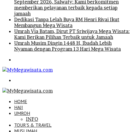
September 2026, Salwaty: Kami berkomitmen
memberikan pelayanan terbaik kepada setiap
jamaah
Dedikasi Tanpa Lelah Buya RM Henri Rivai Ikut
Membangun Mega Wisata
Umrah Via Batam, Dirut PT Sriwijaya Mega Wisata:
Kami Berikan Pilihan Terbaik untuk Jamaah
Umrah Musim Dingin 1448 H, Ibadah Lebih
Nyaman dengan Program 13 Hari Mega Wisata
Menu
Search
for
HOME
HAJI
UMROH
INFO
TOUR’S & TRAVEL
MUSLIMAH