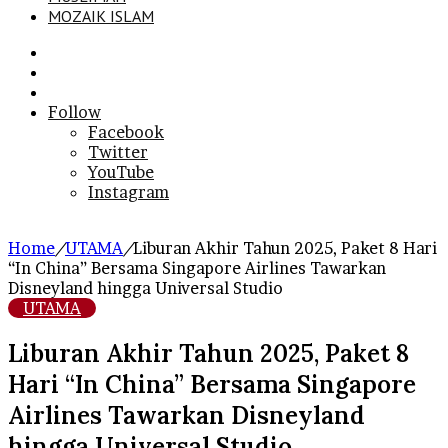
MOZAIK ISLAM
Search
for
Sidebar
Log
In
Follow
Facebook
Twitter
YouTube
Instagram
Home
/
UTAMA
/
Liburan Akhir Tahun 2025, Paket 8 Hari
“In China” Bersama Singapore Airlines Tawarkan
Disneyland hingga Universal Studio
UTAMA
Liburan Akhir Tahun 2025, Paket 8
Hari “In China” Bersama Singapore
Airlines Tawarkan Disneyland
hingga Universal Studio