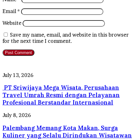
Email
*
Website
Save my name, email, and website in this browser
for the next time I comment.
PT
July 13, 2026
Sriwijaya
PT Sriwijaya Mega Wisata, Perusahaan
Mega
Wisata,
Travel Umrah Resmi dengan Pelayanan
Perusahaan
Profesional Berstandar Internasional
Travel
Umrah
Palembang
July 8, 2026
Resmi
Memang
dengan
Palembang Memang Kota Makan, Surga
Kota
Pelayanan
Makan,
Kuliner yang Selalu Dirindukan Wisatawan
Profesional