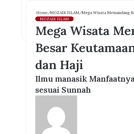
Home
/
MOZAIK ISLAM
/
Mega Wisata Memandang Beg
MOZAIK ISLAM
Mega Wisata Me
Besar Keutamaa
dan Haji
Ilmu manasik Manfaatnya
sesuai Sunnah
Send
an
email