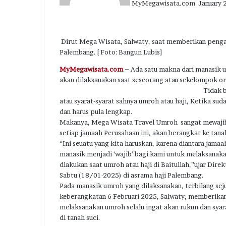
MyMegawisata.com
January 
Facebook
Twitter
LinkedIn
Tumblr
Pinterest
Reddit
VKontakte
Odnoklassniki
Pocket
Dirut Mega Wisata, Salwaty, saat memberikan peng
Palembang. [ Foto: Bangun Lubis]
MyMegawisata.com
–
Ada satu makna dari manasik u
akan dilaksanakan saat seseorang atau sekelompok or
Tidak b
atau syarat-syarat sahnya umroh atau haji, Ketika sud
dan harus pula lengkap.
Makanya, Mega Wisata Travel Umroh sangat mewajib
setiap jamaah Perusahaan ini, akan berangkat ke tana
“Ini seuatu yang kita haruskan, karena diantara jamaa
manasik menjadi ‘wajib’ bagi kami untuk melaksanaka
dlakukan saat umroh atau haji di Baitullah,”ujar Dir
Sabtu (18/01-2025) di asrama haji Palembang.
Pada manasik umroh yang dilaksanakan, terbilang s
keberangkatan 6 Februari 2025, Salwaty, memberikan
melaksanakan umroh selalu ingat akan rukun dan sya
di tanah suci.