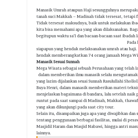
Manasik Umrah ataupun Haji sesungguhnya merupaka
tanah suci Makkah – Madinah tidak tersesat, tetapi 
Tidak tersesat maksudnya, baik untuk melakukan iba
kita bisa memahami apa yang akan dilaksanakan. Bag
begitupun waktu sa’I dan bacaan-bacaan saat ibadah l
Pada 
siapapun yang hendak melaksanakan umrah atau haji. 
hendak memberangkatkan 74 orang jamaah Mega Wisa
Manasik Sesuai Sunnah
Mega Wisata sebagai sebuah Perusahaan yang telah l
dalam memberikan ilmu manasik selalu mengutamakan
yang lazim dijalankan seuai Sunnah Rasulullahi Shollol
Buya Henri, dalam manasik memberikan materi teknis 
menjelaskan bagaimana di bandara, lalu setelah naik
runtut pada saat sampai di Madinah, Makkah, thawaf, 
yang akan dikunjungi pada saat city tour.
Selain itu, disampaikan juga apa yang diwajibkan da
tentang penggunaan berbagai fasilitas, mulai di pe
Masjidil Haram dan Masjid Nabawi, hingga antri mas
lainnya.