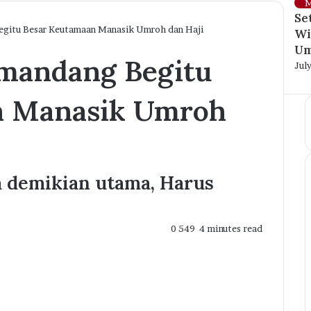
Clo
M
Se
itu Besar Keutamaan Manasik Umroh dan Haji
Wi
Um
mandang Begitu
Jul
n Manasik Umroh
 demikian utama, Harus
0
549
4 minutes read