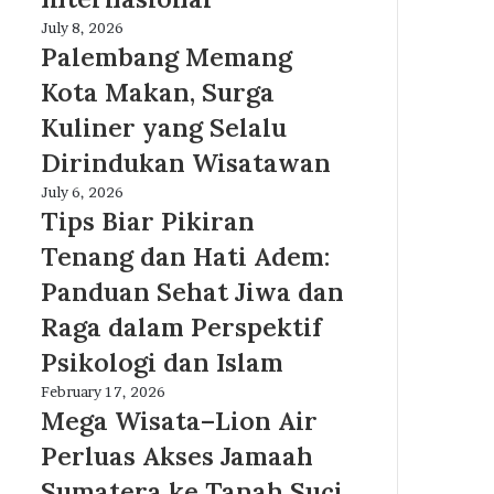
Pelayanan
Profesional
Palembang
July 8, 2026
Berstandar
Memang
Palembang Memang
Internasional
Kota
Kota Makan, Surga
Makan,
Surga
Kuliner yang Selalu
Kuliner
Dirindukan Wisatawan
yang
Selalu
Tips
July 6, 2026
Dirindukan
Biar
Tips Biar Pikiran
Wisatawan
Pikiran
Tenang dan Hati Adem:
Tenang
dan
Panduan Sehat Jiwa dan
Hati
Raga dalam Perspektif
Adem:
Panduan
Psikologi dan Islam
Sehat
Mega
February 17, 2026
Jiwa
Wisata–
Mega Wisata–Lion Air
dan
Lion
Raga
Perluas Akses Jamaah
Air
dalam
Perluas
Sumatera ke Tanah Suci
Perspektif