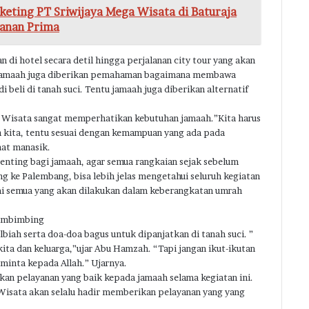
eting PT Sriwijaya Mega Wisata di Baturaja
anan Prima
di hotel secara detil hingga perjalanan city tour yang akan
 jamaah juga diberikan pemahaman bagaimana membawa
 beli di tanah suci. Tentu jamaah juga diberikan alternatif
a Wisata sangat memperhatikan kebutuhan jamaah.”Kita harus
kita, tentu sesuai dengan kemampuan yang ada pada
aat manasik.
ting bagi jamaah, agar semua rangkaian sejak sebelum
ng ke Palembang, bisa lebih jelas mengetahui seluruh kegiatan
i semua yang akan dilakukan dalam keberangkatan umrah
membimbing
ah serta doa-doa bagus untuk dipanjatkan di tanah suci. ”
ita dan keluarga,”ujar Abu Hamzah. “Tapi jangan ikut-ikutan
iminta kepada Allah.” Ujarnya.
n pelayanan yang baik kepada jamaah selama kegiatan ini.
Wisata akan selalu hadir memberikan pelayanan yang yang