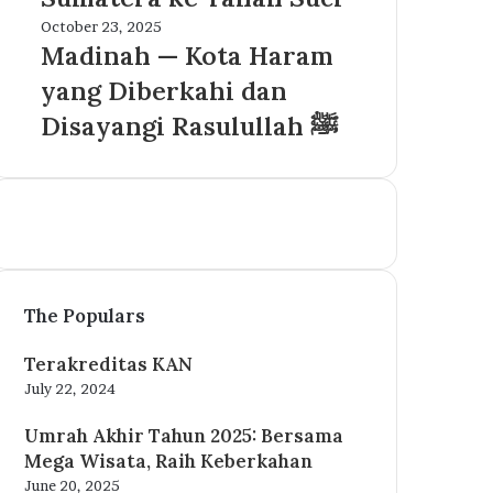
Akses
Psikologi
Madinah
October 23, 2025
Jamaah
dan
—
Madinah — Kota Haram
Sumatera
Islam
Kota
ke
yang Diberkahi dan
Haram
Tanah
yang
Disayangi Rasulullah ﷺ
Suci
Diberkahi
dan
Disayangi
Rasulullah
ﷺ
The Populars
Terakreditas KAN
July 22, 2024
Umrah Akhir Tahun 2025: Bersama
Mega Wisata, Raih Keberkahan
June 20, 2025