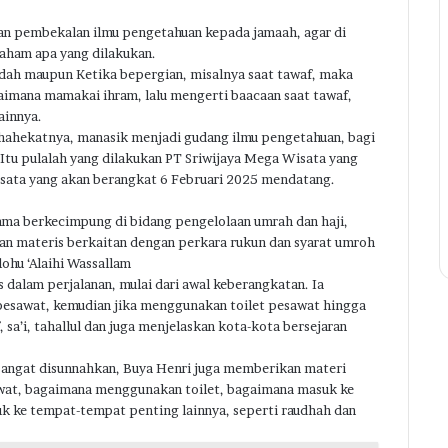
n pembekalan ilmu pengetahuan kepada jamaah, agar di
faham apa yang dilakukan.
dah maupun Ketika bepergian, misalnya saat tawaf, maka
aimana mamakai ihram, lalu mengerti baacaan saat tawaf,
ainnya.
hahekatnya, manasik menjadi gudang ilmu pengetahuan, bagi
Itu pulalah yang dilakukan PT Sriwijaya Mega Wisata yang
ta yang akan berangkat 6 Februari 2025 mendatang.
ama berkecimpung di bidang pengelolaan umrah dan haji,
 materis berkaitan dengan perkara rukun dan syarat umroh
lohu ‘Alaihi Wassallam
dalam perjalanan, mulai dari awal keberangkatan. Ia
F
 pesawat, kemudian jika menggunakan toilet pesawat hingga
T
sa’i, tahallul dan juga menjelaskan kota-kota bersejaran
Y
I
n sangat disunnahkan, Buya Henri juga memberikan materi
sawat, bagaimana menggunakan toilet, bagaimana masuk ke
uk ke tempat-tempat penting lainnya, seperti raudhah dan