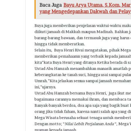
Baca Juga
Bayu Arya Utama, S.Kom, Mark
yang Mengedepankan Dakwah dan Pelay
Buya juga memberikan penjelasan waktui-waktu makan 
diikuti jamaah di Makkah maupun Madinah. Bahkan
barang-barang bawaan, dan termasuk juga yang harus di
hingga tidak memberatkan.
Selain itu, Buya Henri Rivai mengatakan, pihak Meg
memberikan pemahaamn yang terbaik kepada jamaah 
kita”kata Buya Henri yang ditanya Ketika berada di s
Ustad Abu Hamzah menambahkan manasik amatlah pen
keberangkatan ke tanah suci, hingga usai sampai pula
Umrah.”Kita jelaskan semua sampai jamaah memaham
ini,”ujarnya.
Ustad Abu Hamzah bersama Buya Henri, juga ikut 
bagaimana carannya memakai ihram, dan membaca talbi
Banyak-banyak berdoa, doa apa saja yang bagik buat k
orang jika tidak faham, karena nanti salah apa yang d
Mega Wisata berusaha sekuat tenaga untuk memberika
Dengan motto; “
Nilai Lebih Perjalanan Anda
“, Mega 
nyaman kepada jamaah.