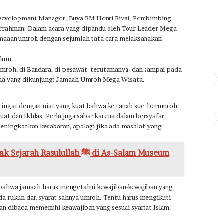
Developmant Manager, Buya RM Henri Rivai, Pembimbing
rahman. Dalam acara yang dipandu oleh Tour Leader Mega
maaan umroh dengan sejumlah tata cara melaksanakan
elum
mroh, di Bandara, di pesawat -terutamanya- dan sampai pada
ama yang dikunjungi Jamaah Umroh Mega Wisata.
 ingat dengan niat yang kuat bahwa ke tanah suci berumroh
uat dan Ikhlas. Perlu juga sabar karena dalam bersyafar
eningkatkan kesabaran, apalagi jika ada masalah yang
sulullah ﷺ di As-Salam Museum
ahwa jamaah harus mengetahui kewajiban-kewajiban yang
da rukun dan syarat sahnya umroh. Tentu harus mengikuti
dan dibaca memenuhi keawajiban yang sesuai syariat Islam.