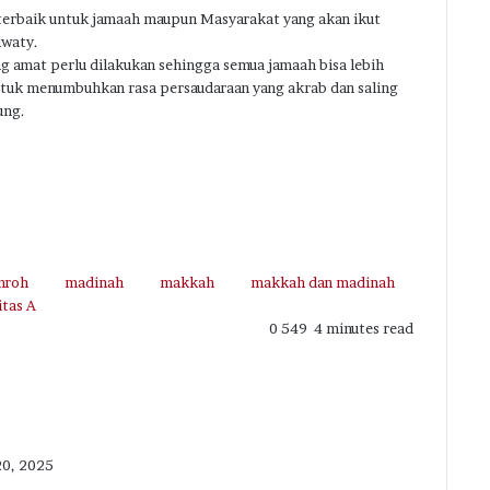
rbaik untuk jamaah maupun Masyarakat yang akan ikut
lwaty.
 amat perlu dilakukan sehingga semua jamaah bisa lebih
tuk menumbuhkan rasa persaudaraan yang akrab dan saling
ung.
mroh
madinah
makkah
makkah dan madinah
itas A
0
549
4 minutes read
20, 2025