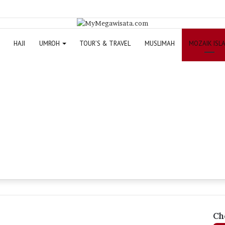
HAJI
UMROH
TOUR’S & TRAVEL
MUSLIMAH
MOZAIK ISL
Ch