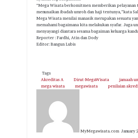
“Mega Wisata berkomitmen memberikan pelayanan te
menunaikan ibadah umroh dan haji tentunya,”kata Sa
Mega Wisata menilai manasik merupakan sesuatu yang
memahami bagaimana kita melakukan syafar. Juga un
menyayangi diantara sesama bagaiman keluarga kand
Reporter : Fardhi, Atin dan Dody
Editor: Bangun Lubis
Tags
Akreditas A
Dirut-MegaWisata
jamaah u
mega wisata
megawisata
penilaian akred
Send
an
email
MyMegawisata.com
January 
Facebook
Twitter
LinkedIn
Tumblr
Pinterest
Reddit
VKontakte
Odnoklassniki
Pocket