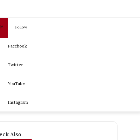
Log
Sidebar
Search
AM
Follow
In
for
Facebook
Twitter
YouTube
Instagram
eck Also