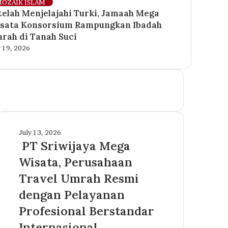
se
OZAIK ISLAM
telah Menjelajahi Turki, Jamaah Mega
sata Konsorsium Rampungkan Ibadah
rah di Tanah Suci
y 19, 2026
PT
July 13, 2026
Sriwijaya
PT Sriwijaya Mega
Mega
Wisata, Perusahaan
Wisata,
Perusahaan
Travel Umrah Resmi
Travel
dengan Pelayanan
Umrah
Resmi
Profesional Berstandar
dengan
Internasional