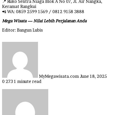
📍 Ruko Sentra Niaga Blok A No 07, Jl. Air Nangka,
Keramat Rangkui
📲 WA: 0859 2599 1569 / 0812 9158 3888
Mega Wisata — Nilai Lebih Perjalanan Anda
Editor: Bangun Lubis
Send
an
email
MyMegawisata.com
June 18, 2025
0
273
1 minute read