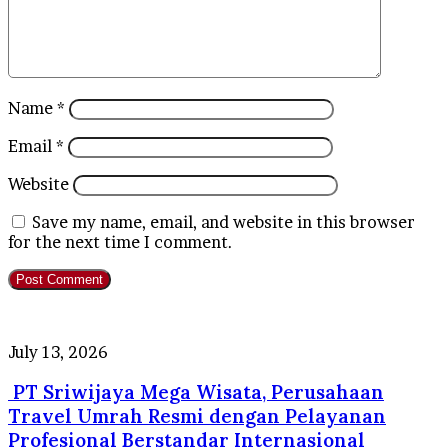
Name
*
Email
*
Website
Save my name, email, and website in this browser
for the next time I comment.
PT
July 13, 2026
Sriwijaya
PT Sriwijaya Mega Wisata, Perusahaan
Mega
Wisata,
Travel Umrah Resmi dengan Pelayanan
Perusahaan
Profesional Berstandar Internasional