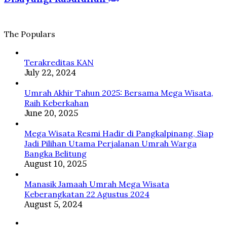
yang
Islam
Suci
Diberkahi
dan
Disayangi
The Populars
Rasulullah
ﷺ
Terakreditas KAN
July 22, 2024
Umrah Akhir Tahun 2025: Bersama Mega Wisata,
Raih Keberkahan
June 20, 2025
Mega Wisata Resmi Hadir di Pangkalpinang, Siap
Jadi Pilihan Utama Perjalanan Umrah Warga
Bangka Belitung
August 10, 2025
Manasik Jamaah Umrah Mega Wisata
Keberangkatan 22 Agustus 2024
August 5, 2024
Facebook