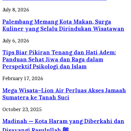
Travel
Umrah
Palembang
July 8, 2026
Resmi
Memang
dengan
Palembang Memang Kota Makan, Surga
Kota
Pelayanan
Makan,
Kuliner yang Selalu Dirindukan Wisatawan
Profesional
Surga
Berstandar
Kuliner
Tips
July 6, 2026
Internasional
yang
Biar
Selalu
Tips Biar Pikiran Tenang dan Hati Adem:
Pikiran
Dirindukan
Tenang
Panduan Sehat Jiwa dan Raga dalam
Wisatawan
dan
Perspektif Psikologi dan Islam
Hati
Adem:
Mega
February 17, 2026
Panduan
Wisata–
Sehat
Mega Wisata–Lion Air Perluas Akses Jamaah
Lion
Jiwa
Air
Sumatera ke Tanah Suci
dan
Perluas
Raga
Akses
Madinah
October 23, 2025
dalam
Jamaah
—
Perspektif
Sumatera
Madinah — Kota Haram yang Diberkahi dan
Kota
Psikologi
ke
Haram
dan
Disayangi Rasulullah ﷺ
Tanah