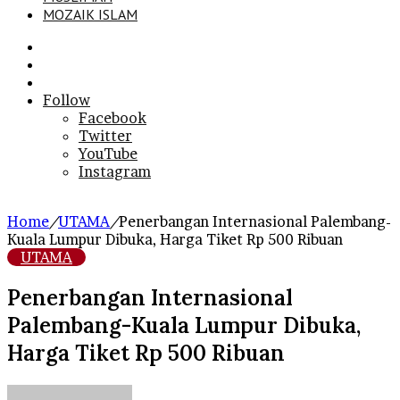
MOZAIK ISLAM
Search
for
Sidebar
Log
In
Follow
Facebook
Twitter
YouTube
Instagram
Home
/
UTAMA
/
Penerbangan Internasional Palembang-
Kuala Lumpur Dibuka, Harga Tiket Rp 500 Ribuan
UTAMA
Penerbangan Internasional
Palembang-Kuala Lumpur Dibuka,
Harga Tiket Rp 500 Ribuan
Send