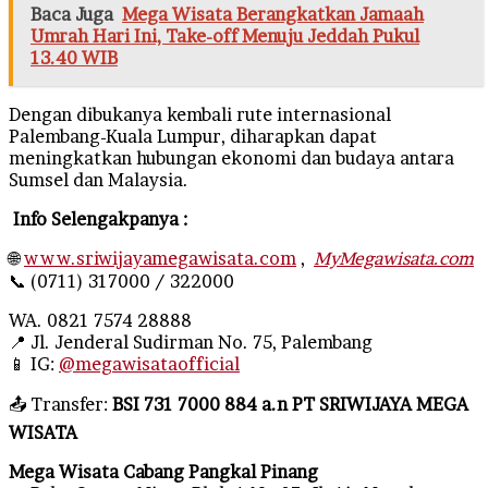
Baca Juga
Mega Wisata Berangkatkan Jamaah
Umrah Hari Ini, Take-off Menuju Jeddah Pukul
13.40 WIB
Dengan dibukanya kembali rute internasional
Palembang-Kuala Lumpur, diharapkan dapat
meningkatkan hubungan ekonomi dan budaya antara
Sumsel dan Malaysia.
Info Selengakpanya :
🌐
www.sriwijayamegawisata.com
,
MyMegawisata.com
📞 (0711) 317000 / 322000
WA. 0821 7574 28888
📍 Jl. Jenderal Sudirman No. 75, Palembang
📱 IG:
@megawisataofficial
📤 Transfer:
BSI 731 7000 884 a.n PT SRIWIJAYA MEGA
WISATA
Mega Wisata Cabang Pangkal Pinang