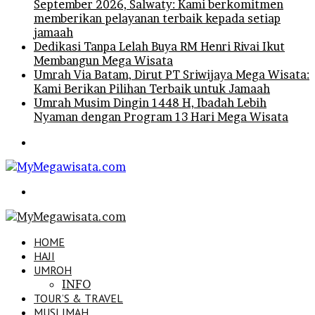
September 2026, Salwaty: Kami berkomitmen
memberikan pelayanan terbaik kepada setiap
jamaah
Dedikasi Tanpa Lelah Buya RM Henri Rivai Ikut
Membangun Mega Wisata
Umrah Via Batam, Dirut PT Sriwijaya Mega Wisata:
Kami Berikan Pilihan Terbaik untuk Jamaah
Umrah Musim Dingin 1448 H, Ibadah Lebih
Nyaman dengan Program 13 Hari Mega Wisata
Menu
Search
for
HOME
HAJI
UMROH
INFO
TOUR’S & TRAVEL
MUSLIMAH