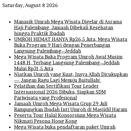
Saturday, August 8 2026
Breaking News
Manasik Umrah Mega Wisata Digelar di Asrama
Haji Palembang, Jamaah Dibekali Kesehatan
hingga Praktik Ibadah
UMROH HEMAT HANYA Rp26,5 Juta, Mega Wisata
Buka Program 9 Hari dengan Penerbangan
Langsung Palembang–Jeddah
Mega Wisata Buka Program Umroh Awal Musim
1448 H, Terbang Langsung Palembang–Jeddah
Mulai Rp31,5 Juta
Niatkan Umroh yang Kuat, Insya Allah Dicukupkan
— Jangan Ragu Lagi Menuju Baitullah!
Pelatihan dan Sertifikasi Tour Leader
Internasional 2026 Dibuka, Siapkan SDM
Pariwisata yang Profesional
Jamaah Umroh Mega Wisata Grup 29 Juli
Rampungkan Ibadah Inti Umroh di Masjidil Haram
Peserta Tour Halal Konsorsium Mega Wisata
Nikmati Pesona Hong Kong
Mega Wisata buka pendaftaran paket Umrah