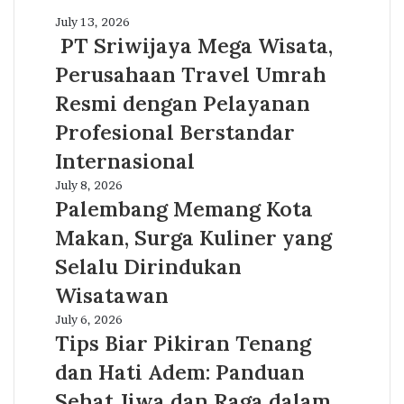
PT
July 13, 2026
Sriwijaya
PT Sriwijaya Mega Wisata,
Mega
Perusahaan Travel Umrah
Wisata,
Perusahaan
Resmi dengan Pelayanan
Travel
Profesional Berstandar
Umrah
Resmi
Internasional
dengan
Palembang
July 8, 2026
Pelayanan
Memang
Palembang Memang Kota
Profesional
Kota
Berstandar
Makan, Surga Kuliner yang
Makan,
Internasional
Surga
Selalu Dirindukan
Kuliner
Wisatawan
yang
Selalu
Tips
July 6, 2026
Dirindukan
Biar
Tips Biar Pikiran Tenang
Wisatawan
Pikiran
dan Hati Adem: Panduan
Tenang
dan
Sehat Jiwa dan Raga dalam