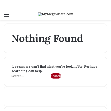
Menu
S
fo
Nothing Found
It seems we can’t find what you’re looking for. Perhaps
searching can help.
Search
for: