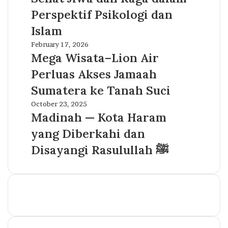
Hati
Perspektif Psikologi dan
Adem:
Panduan
Islam
Sehat
Mega
February 17, 2026
Jiwa
Wisata–
Mega Wisata–Lion Air
dan
Lion
Raga
Perluas Akses Jamaah
Air
dalam
Perluas
Sumatera ke Tanah Suci
Perspektif
Akses
Psikologi
Madinah
October 23, 2025
Jamaah
dan
—
Madinah — Kota Haram
Sumatera
Islam
Kota
ke
yang Diberkahi dan
Haram
Tanah
yang
Disayangi Rasulullah ﷺ
Suci
Diberkahi
dan
Disayangi
Rasulullah
ﷺ