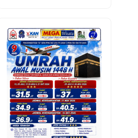
Raga
dalam
Perspektif
Psikologi
dan
Islam