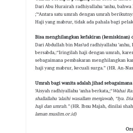
Dari Abu Hurairah radhiyallahu ‘anhu, bahwa R
;’“Antara satu umrah dengan umrah berikutny
Haji yang mabrur, tidak ada pahala bagi pel
Bisa menghilangkan kefakiran (kemiskinan)
Dari Abdullah bin Mas’ud radhiyallahu ’anhu, 
bersabda,:“Iringilah haji dengan umrah, kar
sebagaimana pembakaran menghilangkan karat
haji yang mabrur, kecuali surga.” (HR. An-Nasa
Umrah bagi wanita adalah jihad sebagaimana 
‘Aisyah radhiyallahu ‘anha berkata,;“
Wahai Ras
shallallahu ‘alaihi wasallam menjawab, “Iya. D
haji dan umrah.”
(HR. Ibnu Majah, dinilai shah
laman muslim.or.id)
Ora