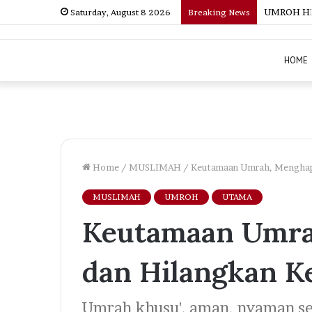
UMROH HEM
Saturday, August 8 2026
Breaking News
HOME
Home
/
MUSLIMAH
/
Keutamaan Umrah, Menghap
MUSLIMAH
UMROH
UTAMA
Keutamaan Umra
dan Hilangkan K
Umrah khusu', aman, nyaman s