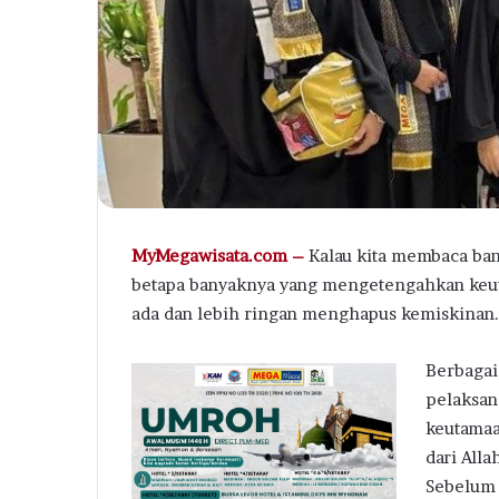
Berstandar
Internasional
MyMegawisata.com –
Kalau kita membaca bany
betapa banyaknya yang mengetengahkan keu
ada dan lebih ringan menghapus kemiskinan.
Berbagai
pelaksan
keutamaa
dari Allah
Sebelum 