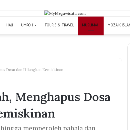
AT HANYA Rp26,5 Juta, Mega Wisata Buka Program 9 Hari dengan P
HAJI
UMROH
TOUR’S & TRAVEL
MUSLIMAH
MOZAIK ISLA
us Dosa dan Hilangkan Kemiskinan
h, Menghapus Dosa
emiskinan
ehingga memperoleh pahala dan