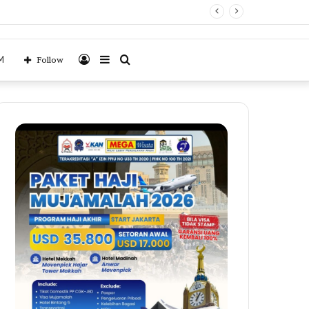
enerbangan Langsung Palembang–Jeddah
Log
Sidebar
Search
M
Follow
In
for