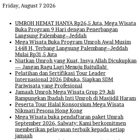
Friday, August 7 2026
Breaking News
UMROH HEMAT HANYA Rp26,5 Juta, Mega Wisata
Buka Program 9 Hari dengan Penerbangan
Langsung Palembang–Jeddah
Mega Wisata Buka Program Umroh Awal Musim
1448 H, Terbang Langsung Palembang–Jeddah
Mulai Rp31,5 Juta
Niatkan Umroh yang Kuat, Insya Allah Dicukupkan
— Jangan Ragu Lagi Menuju Baitullah!
Pelatihan dan Sertifikasi Tour Leader
Internasional 2026 Dibuka, Siapkan SDM
Pariwisata yang Profesional
Jamaah Umroh Mega Wisata Grup 29 Juli
Rampungkan Ibadah Inti Umroh di Masjidil Haram
Peserta Tour Halal Konsorsium Mega Wisata
Nikmati Pesona Hong Kong
Mega Wisata buka pendaftaran paket Umrah
September 2026, Salwaty: Kami berkomitmen
memberikan pelayanan terbaik kepada setiap
jamaah