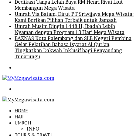
Dedikasi Tanpa Lelah Buya RM Henri Rivai Ikut
Membangun Mega Wisata
Umrah Via Batam, Dirut PT Sriwijaya Mega Wisata:
Kami Berikan Pilihan Terbaik untuk Jamaah
Umrah Musim Dingin 1448 H, Ibadah Lebih
Nyaman dengan Program 13 Hari Mega Wisata
BAZNAS Kota Palembang dan SLB Negeri Pembina
Gelar Pelatihan Bahasa Isyarat Al-Qur’an,
Tingkatkan Dakwah Inklusif bagi Penyandang
Tunarungu
Menu
Search
for
HOME
HAJI
UMROH
INFO
TOUR’S & TRAVEL