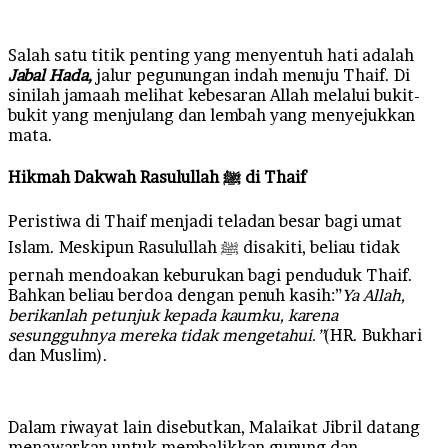
Salah satu titik penting yang menyentuh hati adalah
Jabal Hada,
jalur pegunungan indah menuju Thaif. Di
sinilah jamaah melihat kebesaran Allah melalui bukit-
bukit yang menjulang dan lembah yang menyejukkan
mata.
Hikmah Dakwah Rasulullah ﷺ di Thaif
Peristiwa di Thaif menjadi teladan besar bagi umat
Islam. Meskipun Rasulullah ﷺ disakiti, beliau tidak
pernah mendoakan keburukan bagi penduduk Thaif.
Bahkan beliau berdoa dengan penuh kasih:”
Ya Allah,
berikanlah petunjuk kepada kaumku, karena
sesungguhnya mereka tidak mengetahui.”
(HR. Bukhari
dan Muslim).
Dalam riwayat lain disebutkan, Malaikat Jibril datang
menawarkan untuk membalikkan gunung dan