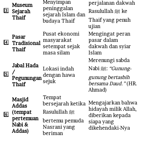
Menyimpan
perjalanan dakwah
Museum
peninggalan
3️⃣
Rasulullah ﷺ ke
Sejarah
sejarah Islam dan
Thaif
Thaif yang penuh
budaya Thaif
ujian
Pusat ekonomi
Mengingat peran
Pasar
masyarakat
pasar dalam
4️⃣
Tradisional
setempat sejak
dakwah dan syiar
Thaif
masa silam
Islam
Merenungi sabda
Jabal Hada
Nabi ﷺ:
“Gunung-
Lokasi indah
/
5️⃣
dengan hawa
gunung bertasbih
Pegunungan
sejuk
bersama Daud.”
(HR.
Thaif
Ahmad)
Tempat
Masjid
Mengajarkan bahwa
bersejarah ketika
Addas
hidayah milik Allah,
Rasulullah ﷺ
(tempat
6️⃣
diberikan kepada
pertemuan
bertemu pemuda
siapa yang
Nabi &
Nasrani yang
dikehendaki-Nya
Addas)
beriman