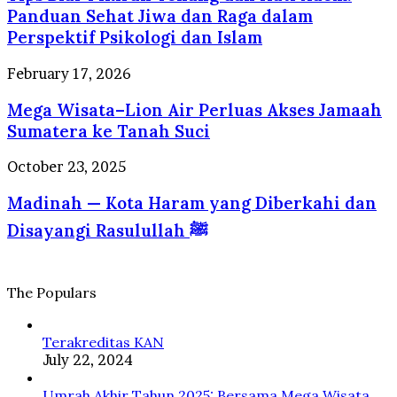
Dirindukan
Tenang
Panduan Sehat Jiwa dan Raga dalam
Wisatawan
dan
Perspektif Psikologi dan Islam
Hati
Adem:
Mega
February 17, 2026
Panduan
Wisata–
Sehat
Mega Wisata–Lion Air Perluas Akses Jamaah
Lion
Jiwa
Air
Sumatera ke Tanah Suci
dan
Perluas
Raga
Akses
Madinah
October 23, 2025
dalam
Jamaah
—
Perspektif
Sumatera
Madinah — Kota Haram yang Diberkahi dan
Kota
Psikologi
ke
Haram
dan
Disayangi Rasulullah ﷺ
Tanah
yang
Islam
Suci
Diberkahi
dan
Disayangi
The Populars
Rasulullah
ﷺ
Terakreditas KAN
July 22, 2024
Umrah Akhir Tahun 2025: Bersama Mega Wisata,