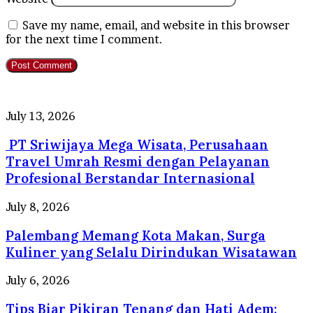
Save my name, email, and website in this browser
for the next time I comment.
PT
July 13, 2026
Sriwijaya
PT Sriwijaya Mega Wisata, Perusahaan
Mega
Wisata,
Travel Umrah Resmi dengan Pelayanan
Perusahaan
Profesional Berstandar Internasional
Travel
Umrah
Palembang
July 8, 2026
Resmi
Memang
dengan
Palembang Memang Kota Makan, Surga
Kota
Pelayanan
Makan,
Kuliner yang Selalu Dirindukan Wisatawan
Profesional
Surga
Berstandar
Kuliner
Tips
July 6, 2026
Internasional
yang
Biar
Selalu
Tips Biar Pikiran Tenang dan Hati Adem:
Pikiran