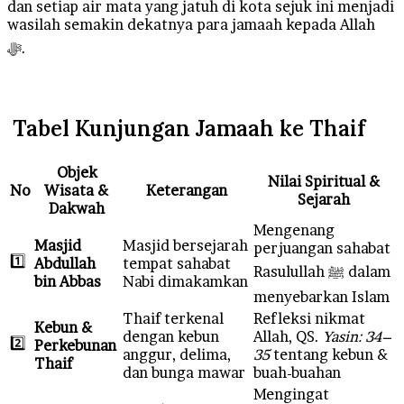
dan setiap air mata yang jatuh di kota sejuk ini menjadi
wasilah semakin dekatnya para jamaah kepada Allah
ﷻ.
Tabel Kunjungan Jamaah ke Thaif
Objek
Nilai Spiritual &
No
Wisata &
Keterangan
Sejarah
Dakwah
Mengenang
Masjid
Masjid bersejarah
perjuangan sahabat
1️⃣
Abdullah
tempat sahabat
Rasulullah ﷺ dalam
bin Abbas
Nabi dimakamkan
menyebarkan Islam
Thaif terkenal
Refleksi nikmat
Kebun &
dengan kebun
Allah, QS.
Yasin: 34–
2️⃣
Perkebunan
anggur, delima,
35
tentang kebun &
Thaif
dan bunga mawar
buah-buahan
Mengingat