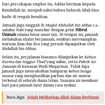
Dari percakapan singkat itu, Addas beriman kepada
Rasulullah ﷺ, menjadi saksi bahwa hidayah Allah bisa
hadir di tengah kesulitan.
Jamaah juga singgah di
Masjid Abdullah bin Abbas r.a.,
sahabat Nabi
yang masyhur dengan gelar
Hibrul
Ummah
(ulama besar umat ini). Di tempat ini, jamaah
melakukan shalat berjamaah, sembari merenungkan
warisan ilmu dan doa yang pernah dipanjatkan oleh
Abdullah bin Abbas.
Selain itu, perjalanan biasanya dilanjutkan ke
Kebun
Kurma dan Anggur Thaif
yang subur, serta
Pabrik Air
Zamzam
di kawasan Wadi Muqaymas. Tidak lupa
jamaah juga menyaksikan hamparan
kebun bunga
mawar
yang menghasilkan parfum dan air mawar
terkenal di seluruh dunia Islam. Suasana ini membuat
hati para jamaah larut dalam rasa syukur.
Baca Juga
Selalu Melibatkan Allah dalam Berbisnis