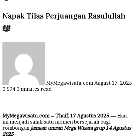
Napak Tilas Perjuangan Rasulullah
ﷺ
Send
an
email
MyMegawisata.com
August 17, 2025
0
594
3 minutes read
MyMegawisata.com – Thaif, 17 Agustus 2025
— Hari
ini menjadi salah satu momen bersejarah bagi
rombongan
jamaah umrah Mega Wisata grup 14 Agustus
2025
.