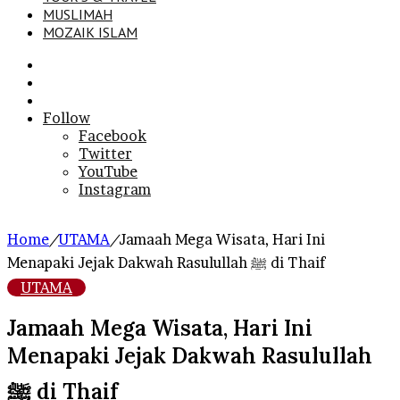
MUSLIMAH
MOZAIK ISLAM
Search
for
Sidebar
Log
In
Follow
Facebook
Twitter
YouTube
Instagram
Home
/
UTAMA
/
Jamaah Mega Wisata, Hari Ini
Menapaki Jejak Dakwah Rasulullah ﷺ di Thaif
UTAMA
Jamaah Mega Wisata, Hari Ini
Menapaki Jejak Dakwah Rasulullah
ﷺ di Thaif