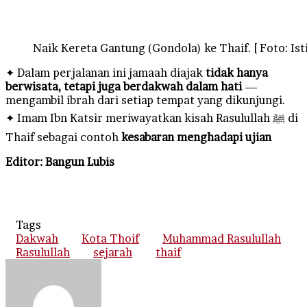
Naik Kereta Gantung (Gondola) ke Thaif. [ Foto: Is
✦ Dalam perjalanan ini jamaah diajak
tidak hanya
berwisata, tetapi juga berdakwah dalam hati
—
mengambil ibrah dari setiap tempat yang dikunjungi.
✦ Imam Ibn Katsir meriwayatkan kisah Rasulullah ﷺ di
Thaif sebagai contoh
kesabaran menghadapi ujian
Editor: Bangun Lubis
Tags
Dakwah
Kota Thoif
Muhammad Rasulullah
Rasulullah
sejarah
thaif
Send
an
email