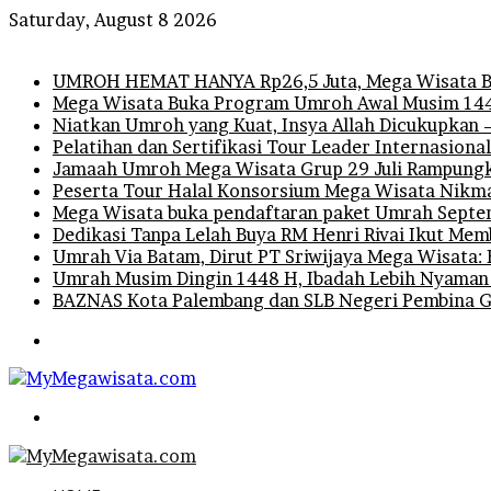
Saturday, August 8 2026
Breaking News
UMROH HEMAT HANYA Rp26,5 Juta, Mega Wisata B
Mega Wisata Buka Program Umroh Awal Musim 1448
Niatkan Umroh yang Kuat, Insya Allah Dicukupkan 
Pelatihan dan Sertifikasi Tour Leader Internasiona
Jamaah Umroh Mega Wisata Grup 29 Juli Rampungka
Peserta Tour Halal Konsorsium Mega Wisata Nikm
Mega Wisata buka pendaftaran paket Umrah Septem
Dedikasi Tanpa Lelah Buya RM Henri Rivai Ikut M
Umrah Via Batam, Dirut PT Sriwijaya Mega Wisata: 
Umrah Musim Dingin 1448 H, Ibadah Lebih Nyaman
BAZNAS Kota Palembang dan SLB Negeri Pembina Gel
Menu
Search
for