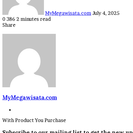
MyMegawisata.com
July 4, 2025
0
386
2 minutes read
Facebook
Twitter
LinkedIn
Tumblr
Pinterest
Reddit
VKontakte
Odnoklassniki
Pocket
Share
Facebook
Twitter
LinkedIn
Tumblr
Pinterest
Reddit
VKontakte
Odnoklassniki
Pocket
Share
Print
via
Email
MyMegawisata.com
Website
With Product You Purchase
Subscribe to our mailing list to get the new up