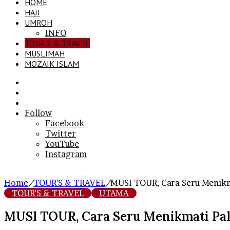
HOME
HAJI
UMROH
INFO
TOUR’S & TRAVEL
MUSLIMAH
MOZAIK ISLAM
Search
for
Sidebar
Log
In
Follow
Facebook
Twitter
YouTube
Instagram
Home
/
TOUR'S & TRAVEL
/
MUSI TOUR, Cara Seru Menikm
TOUR'S & TRAVEL
UTAMA
MUSI TOUR, Cara Seru Menikmati Pa