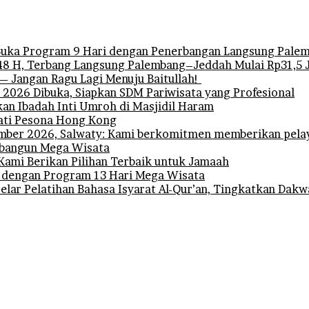
uka Program 9 Hari dengan Penerbangan Langsung Pale
 H, Terbang Langsung Palembang–Jeddah Mulai Rp31,5 
— Jangan Ragu Lagi Menuju Baitullah!
l 2026 Dibuka, Siapkan SDM Pariwisata yang Profesional
n Ibadah Inti Umroh di Masjidil Haram
ati Pesona Hong Kong
ber 2026, Salwaty: Kami berkomitmen memberikan pelay
embangun Mega Wisata
Kami Berikan Pilihan Terbaik untuk Jamaah
 dengan Program 13 Hari Mega Wisata
ar Pelatihan Bahasa Isyarat Al-Qur’an, Tingkatkan Dakw