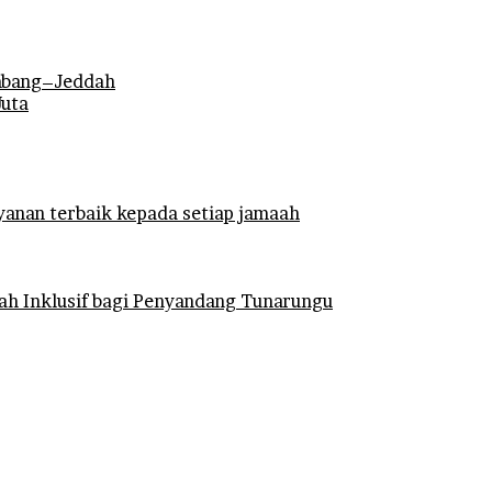
mbang–Jeddah
Juta
anan terbaik kepada setiap jamaah
ah Inklusif bagi Penyandang Tunarungu