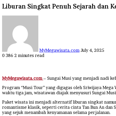
Liburan Singkat Penuh Sejarah dan 
Send
an
email
MyMegawisata.com
July 4, 2025
0
386
2 minutes read
Facebook
Twitter
LinkedIn
Tumblr
Pinterest
Reddit
VKontakte
Odnoklassniki
Pocket
MyMegawisata.com
– Sungai Musi yang menjadi nadi k
Program “Musi Tour” yang digagas oleh Sriwijaya Mega 
waktu tiga jam, wisatawan diajak menyusuri Sungai Mu
Paket wisata ini menjadi alternatif liburan singkat nam
romantisme klasik, seperti cerita cinta Tan Bun An dan
yang sejuk menambah kenyamanan selama perjalanan.