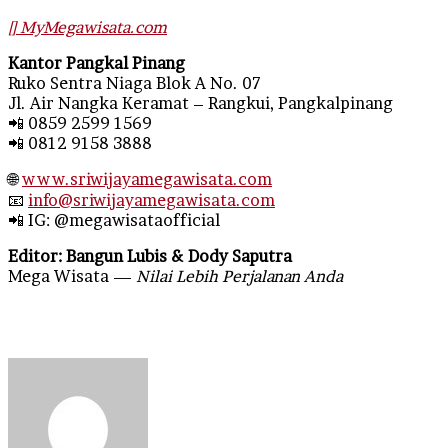
[] MyMegawisata.com
Kantor Pangkal Pinang
Ruko Sentra Niaga Blok A No. 07
Jl. Air Nangka Keramat – Rangkui, Pangkalpinang
📲 0859 2599 1569
📲 0812 9158 3888
🌐
www.sriwijayamegawisata.com
📧
info@sriwijayamegawisata.com
📲 IG: @megawisataofficial
Editor: Bangun Lubis & Dody Saputra
Mega Wisata —
Nilai Lebih Perjalanan Anda
Send
an
email