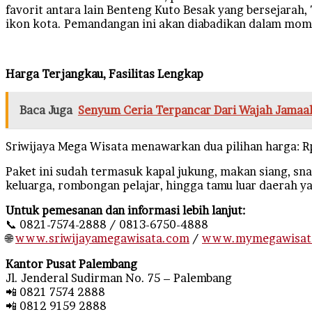
favorit antara lain Benteng Kuto Besak yang bersejarah
ikon kota. Pemandangan ini akan diabadikan dalam mo
Harga Terjangkau, Fasilitas Lengkap
Baca Juga
Senyum Ceria Terpancar Dari Wajah Jamaa
Sriwijaya Mega Wisata menawarkan dua pilihan harga: R
Paket ini sudah termasuk kapal jukung, makan siang, sn
keluarga, rombongan pelajar, hingga tamu luar daerah y
Untuk pemesanan dan informasi lebih lanjut:
📞 0821-7574-2888 / 0813-6750-4888
🌐
www.sriwijayamegawisata.com
/
www.mymegawisat
Kantor Pusat Palembang
Jl. Jenderal Sudirman No. 75 – Palembang
📲 0821 7574 2888
📲 0812 9159 2888