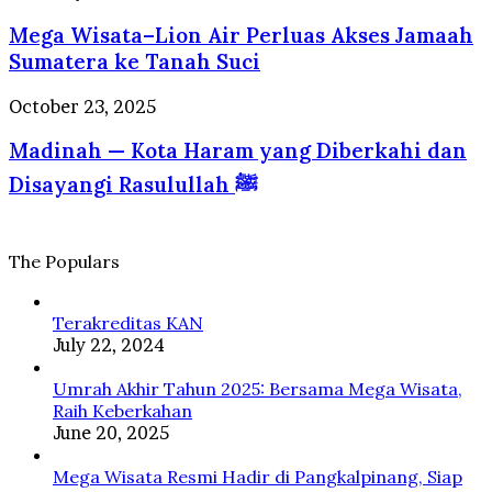
Panduan
Wisata–
Sehat
Mega Wisata–Lion Air Perluas Akses Jamaah
Lion
Jiwa
Air
Sumatera ke Tanah Suci
dan
Perluas
Raga
Akses
Madinah
October 23, 2025
dalam
Jamaah
—
Perspektif
Sumatera
Madinah — Kota Haram yang Diberkahi dan
Kota
Psikologi
ke
Haram
dan
Disayangi Rasulullah ﷺ
Tanah
yang
Islam
Suci
Diberkahi
dan
Disayangi
The Populars
Rasulullah
ﷺ
Terakreditas KAN
July 22, 2024
Umrah Akhir Tahun 2025: Bersama Mega Wisata,
Raih Keberkahan
June 20, 2025
Mega Wisata Resmi Hadir di Pangkalpinang, Siap