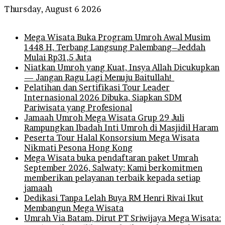
Thursday, August 6 2026
Breaking News
Mega Wisata Buka Program Umroh Awal Musim
1448 H, Terbang Langsung Palembang–Jeddah
Mulai Rp31,5 Juta
Niatkan Umroh yang Kuat, Insya Allah Dicukupkan
— Jangan Ragu Lagi Menuju Baitullah!
Pelatihan dan Sertifikasi Tour Leader
Internasional 2026 Dibuka, Siapkan SDM
Pariwisata yang Profesional
Jamaah Umroh Mega Wisata Grup 29 Juli
Rampungkan Ibadah Inti Umroh di Masjidil Haram
Peserta Tour Halal Konsorsium Mega Wisata
Nikmati Pesona Hong Kong
Mega Wisata buka pendaftaran paket Umrah
September 2026, Salwaty: Kami berkomitmen
memberikan pelayanan terbaik kepada setiap
jamaah
Dedikasi Tanpa Lelah Buya RM Henri Rivai Ikut
Membangun Mega Wisata
Umrah Via Batam, Dirut PT Sriwijaya Mega Wisata: