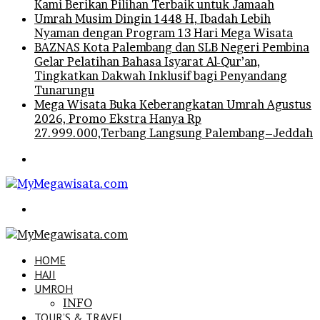
Kami Berikan Pilihan Terbaik untuk Jamaah
Umrah Musim Dingin 1448 H, Ibadah Lebih
Nyaman dengan Program 13 Hari Mega Wisata
BAZNAS Kota Palembang dan SLB Negeri Pembina
Gelar Pelatihan Bahasa Isyarat Al-Qur’an,
Tingkatkan Dakwah Inklusif bagi Penyandang
Tunarungu
Mega Wisata Buka Keberangkatan Umrah Agustus
2026, Promo Ekstra Hanya Rp
27.999.000,Terbang Langsung Palembang–Jeddah
Menu
Search
for
HOME
HAJI
UMROH
INFO
TOUR’S & TRAVEL