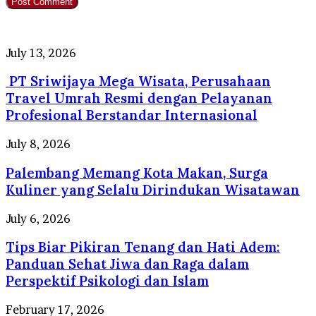
PT
July 13, 2026
Sriwijaya
PT Sriwijaya Mega Wisata, Perusahaan
Mega
Wisata,
Travel Umrah Resmi dengan Pelayanan
Perusahaan
Profesional Berstandar Internasional
Travel
Umrah
Palembang
July 8, 2026
Resmi
Memang
dengan
Palembang Memang Kota Makan, Surga
Kota
Pelayanan
Makan,
Kuliner yang Selalu Dirindukan Wisatawan
Profesional
Surga
Berstandar
Kuliner
Tips
July 6, 2026
Internasional
yang
Biar
Selalu
Tips Biar Pikiran Tenang dan Hati Adem:
Pikiran
Dirindukan
Tenang
Panduan Sehat Jiwa dan Raga dalam
Wisatawan
dan
Perspektif Psikologi dan Islam
Hati
Adem:
Mega
February 17, 2026