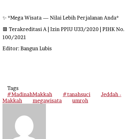
✨ *Mega Wisata — Nilai Lebih Perjalanan Anda*
🟥 Terakreditasi A | Izin PPIU U33/2020 | PIHK No.
100/2021
Editor: Bangun Lubis
Tags
#MadinahMakkah
#tanahsuci
Jeddah -
Makkah
megawisata
umroh
Send
an
email