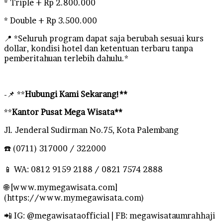
* Triple + Rp 2.800.000
* Double + Rp 3.500.000
📍 *Seluruh program dapat saja berubah sesuai kurs
dollar, kondisi hotel dan ketentuan terbaru tanpa
pemberitahuan terlebih dahulu.*
-📌 **
Hubungi Kami Sekarang!**
**
Kantor Pusat Mega Wisata**
Jl. Jenderal Sudirman No.75, Kota Palembang
☎️ (0711) 317000 / 322000
📱 WA: 0812 9159 2188 / 0821 7574 2888
🌐 [www.mymegawisata.com]
(https://www.mymegawisata.com)
📲 IG: @megawisataofficial | FB: megawisataumrahhaji